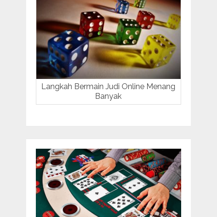
Langkah Bermain Judi Online Menang
Banyak