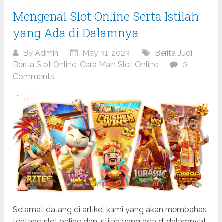
Mengenal Slot Online Serta Istilah
yang Ada di Dalamnya
By
Admin
May 31, 2023
Berita Judi
,
Berita Slot Online
,
Cara Main Slot Online
0
Comments
Selamat datang di artikel kami yang akan membahas
tentang slot online dan istilah yang ada di dalamnya!