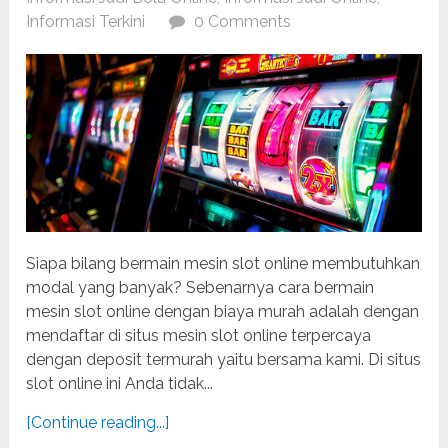
Informasi Terkini
0 Comments
Siapa bilang bermain mesin slot online membutuhkan
modal yang banyak? Sebenarnya cara bermain
mesin slot online dengan biaya murah adalah dengan
mendaftar di situs mesin slot online terpercaya
dengan deposit termurah yaitu bersama kami. Di situs
slot online ini Anda tidak...
[Continue reading...]