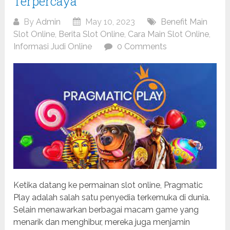
Terpercaya
By
Admin
May 10, 2023
Benefit Main
Slot Online
,
Berita Slot Online
,
Cara Main Slot Online
,
Informasi Judi Online
0 Comments
Ketika datang ke permainan slot online, Pragmatic
Play adalah salah satu penyedia terkemuka di dunia.
Selain menawarkan berbagai macam game yang
menarik dan menghibur, mereka juga menjamin