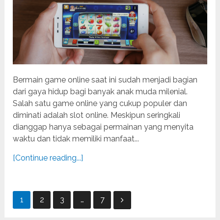
Bermain game online saat ini sudah menjadi bagian
dari gaya hidup bagi banyak anak muda milenial.
Salah satu game online yang cukup populer dan
diminati adalah slot online. Meskipun seringkali
dianggap hanya sebagai permainan yang menyita
waktu dan tidak memiliki manfaat...
[Continue reading...]
Posts
1
2
3
…
7
navigation