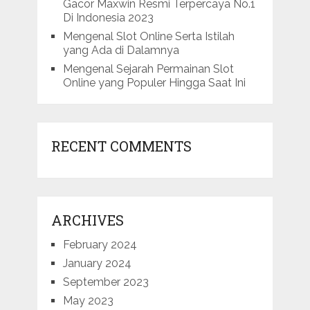
Gacor Maxwin Resmi Terpercaya No.1
Di Indonesia 2023
Mengenal Slot Online Serta Istilah
yang Ada di Dalamnya
Mengenal Sejarah Permainan Slot
Online yang Populer Hingga Saat Ini
RECENT COMMENTS
ARCHIVES
February 2024
January 2024
September 2023
May 2023