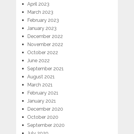
April 2023
March 2023
February 2023
January 2023
December 2022
November 2022
October 2022
June 2022
September 2021
August 2021
March 2021
February 2021
January 2021
December 2020
October 2020
September 2020
July 2020