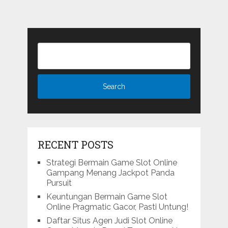
RECENT POSTS
Strategi Bermain Game Slot Online
Gampang Menang Jackpot Panda
Pursuit
Keuntungan Bermain Game Slot
Online Pragmatic Gacor, Pasti Untung!
Daftar Situs Agen Judi Slot Online