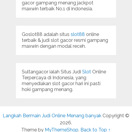
gacor gampang menang jackpot
maxwin terbaik No.1 di indonesia.
Goslot88 adalah situs
slot88
online
terbaik & judi slot gacor resmi gampang
maxwin dengan modal receh.
Sultangacor ialah Situs Judi
Slot
Online
Terpercaya di Indonesia, yang
menyediakan slot gacor hari ini pasti
hoki gampang menang.
Langkah Bermain Judi Online Menang banyak
Copyright ©
2026.
Theme by
MyThemeShop
.
Back to Top ↑