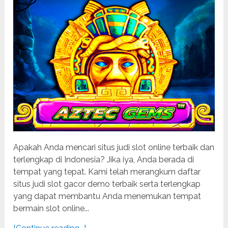
Apakah Anda mencari situs judi slot online terbaik dan
terlengkap di Indonesia? Jika iya, Anda berada di
tempat yang tepat. Kami telah merangkum daftar
situs judi slot gacor demo terbaik serta terlengkap
yang dapat membantu Anda menemukan tempat
bermain slot online...