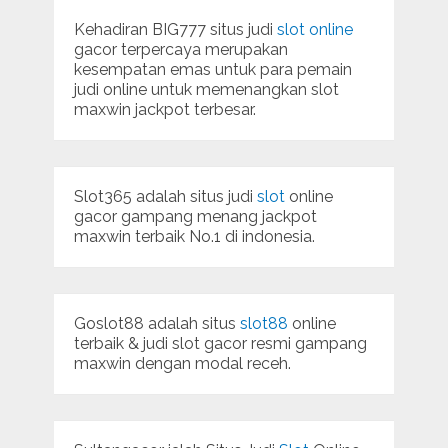
Kehadiran BIG777 situs judi
slot online
gacor terpercaya merupakan
kesempatan emas untuk para pemain
judi online untuk memenangkan slot
maxwin jackpot terbesar.
Slot365 adalah situs judi
slot
online
gacor gampang menang jackpot
maxwin terbaik No.1 di indonesia.
Goslot88 adalah situs
slot88
online
terbaik & judi slot gacor resmi gampang
maxwin dengan modal receh.