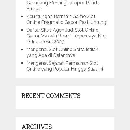
Gampang Menang Jackpot Panda
Pursuit
Keuntungan Bermain Game Slot
Online Pragmatic Gacor, Pasti Untung!
Daftar Situs Agen Judi Slot Online
Gacor Maxwin Resmi Terpercaya No.1
Di Indonesia 2023
Mengenal Slot Online Serta Istilah
yang Ada di Dalamnya
Mengenal Sejarah Permainan Slot
Online yang Populer Hingga Saat Ini
RECENT COMMENTS
ARCHIVES