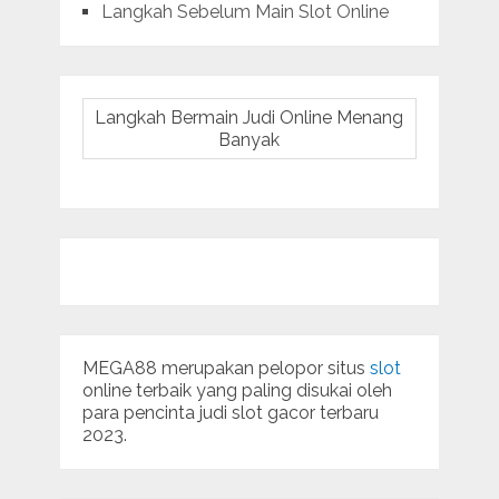
Langkah Sebelum Main Slot Online
Langkah Bermain Judi Online Menang
Banyak
MEGA88 merupakan pelopor situs
slot
online terbaik yang paling disukai oleh
para pencinta judi slot gacor terbaru
2023.