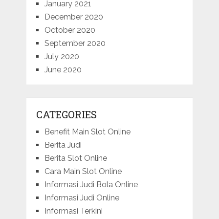
January 2021
December 2020
October 2020
September 2020
July 2020
June 2020
CATEGORIES
Benefit Main Slot Online
Berita Judi
Berita Slot Online
Cara Main Slot Online
Informasi Judi Bola Online
Informasi Judi Online
Informasi Terkini