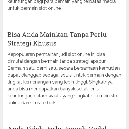
keuntungan bagi para pemain yang terbatas media
untuk bermain slot online.
Bisa Anda Mainkan Tanpa Perlu
Strategi Khusus
Kepopuleran permainan judi slot online ini bisa
dimulai dengan bermain tanpa strategi apapun.
Bermain satu demi satu secara bersamaan kemudian
dapat dianggap sebagai solusi untuk bermain dengan
tingkat kemenangan yang lebih tinggi. Singkatnya,
anda bisa mendapatkan banyak sekali jenis
keuntungan dalam waktu yang singkat bila main slot
online dari situs terbaik.
Anda Tidak Perlu Banyak Modal