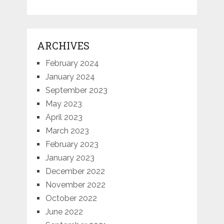
ARCHIVES
February 2024
January 2024
September 2023
May 2023
April 2023
March 2023
February 2023
January 2023
December 2022
November 2022
October 2022
June 2022