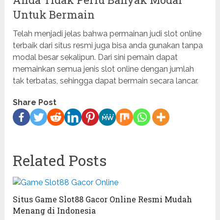
Untuk Bermain
Telah menjadi jelas bahwa permainan judi slot online
terbaik dari situs resmi juga bisa anda gunakan tanpa
modal besar sekalipun. Dari sini pemain dapat
memainkan semua jenis slot online dengan jumlah
tak terbatas, sehingga dapat bermain secara lancar.
Share Post
Related Posts
Situs Game Slot88 Gacor Online Resmi Mudah
Menang di Indonesia