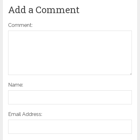
Add a Comment
Comment:
Name:
Email Address: