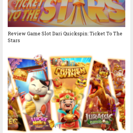
Review Game Slot Dari Quickspin: Ticket To The
Stars