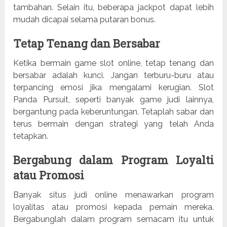
tambahan. Selain itu, beberapa jackpot dapat lebih
mudah dicapai selama putaran bonus.
Tetap Tenang dan Bersabar
Ketika bermain game slot online, tetap tenang dan
bersabar adalah kunci. Jangan terburu-buru atau
terpancing emosi jika mengalami kerugian. Slot
Panda Pursuit, seperti banyak game judi lainnya,
bergantung pada keberuntungan. Tetaplah sabar dan
terus bermain dengan strategi yang telah Anda
tetapkan.
Bergabung dalam Program Loyalti
atau Promosi
Banyak situs judi online menawarkan program
loyalitas atau promosi kepada pemain mereka.
Bergabunglah dalam program semacam itu untuk