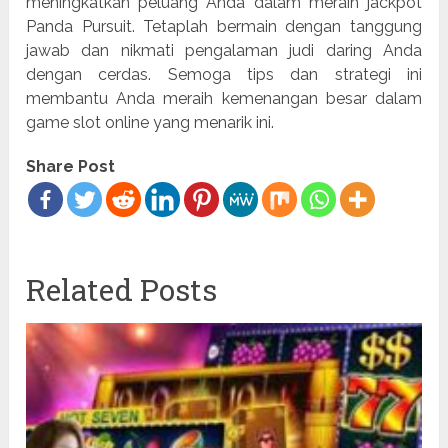
meningkatkan peluang Anda dalam meraih jackpot
Panda Pursuit. Tetaplah bermain dengan tanggung
jawab dan nikmati pengalaman judi daring Anda
dengan cerdas. Semoga tips dan strategi ini
membantu Anda meraih kemenangan besar dalam
game slot online yang menarik ini.
Share Post
Related Posts