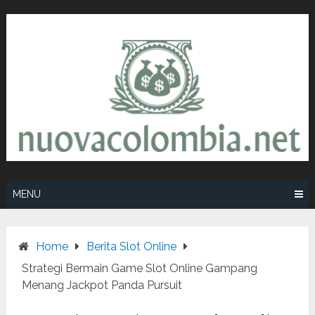
Skip
to
content
MENU
Home
Berita Slot Online
Strategi Bermain Game Slot Online Gampang
Menang Jackpot Panda Pursuit