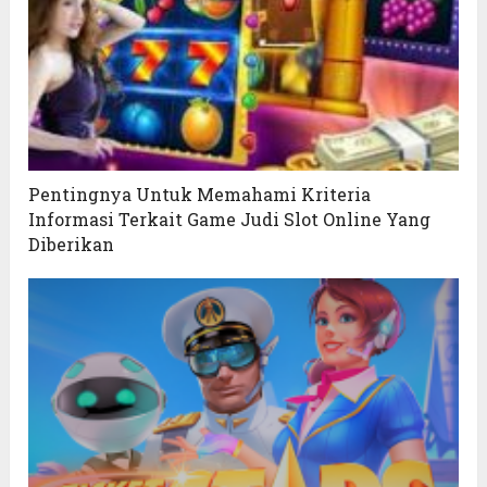
Pentingnya Untuk Memahami Kriteria
Informasi Terkait Game Judi Slot Online Yang
Diberikan