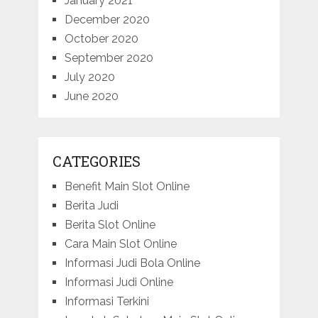
January 2021
December 2020
October 2020
September 2020
July 2020
June 2020
CATEGORIES
Benefit Main Slot Online
Berita Judi
Berita Slot Online
Cara Main Slot Online
Informasi Judi Bola Online
Informasi Judi Online
Informasi Terkini