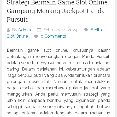
Strategi Bermain Game Slot Online
Gampang Menang Jackpot Panda
Pursuit
By
Admin
February 14, 2024
Berita
Slot Online
0 Comments
Bermain game slot online, khususnya dalam
petualangan menyenangkan dengan Panda Pursuit,
adalah seperti menyusuri hutan misterius di dunia judi
daring. Dalam perjalanan ini, keberuntungan adalah
naga berbulu putih yang bisa Anda temukan di antara
gulungan mesin slot. Namun, untuk menaklukkan
naga tersebut dan membawa pulang jackpot yang
menggiurkan, Anda perlu menyusun strategi yang
lebih licin daripada bambu yang digunakan panda
sebagai saudara sepermainannya. Ingatlah bahwa
setiap putaran adalah langkah dalam menyusun