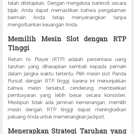
telah ditetapkan. Dengan mengelola bankroll secara
bijak, Anda dapat memastikan bahwa pengalaman
bermain Anda tetap menyenangkan tanpa
mengorbankan keuangan Anda.
Memilih Mesin Slot dengan RTP
Tinggi
Return to Player (RTP) adalah persentase uang
taruhan yang diharapkan kembali kepada pemain
dalam jangka waktu tertentu. Pilih mesin slot Panda
Pursuit dengan RTP tinggi, karena ini menunjukkan
bahwa mesin tersebut cenderung memberikan
pembayaran yang lebih besar secara konsisten.
Meskipun tidak ada jaminan kemenangan, memilih
mesin dengan RTP tinggi dapat meningkatkan
peluang Anda untuk memenangkan jackpot.
Menerapkan Strategi Taruhan yang