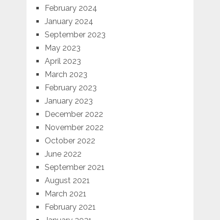
February 2024
January 2024
September 2023
May 2023
April 2023
March 2023
February 2023
January 2023
December 2022
November 2022
October 2022
June 2022
September 2021
August 2021
March 2021
February 2021