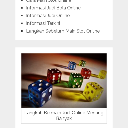
Cara Main Slot Online
Informasi Judi Bola Online
Informasi Judi Online
Informasi Terkini
Langkah Sebelum Main Slot Online
Langkah Bermain Judi Online Menang
Banyak