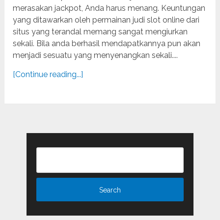
merasakan jackpot, Anda harus menang. Keuntungan
yang ditawarkan oleh permainan judi slot online dari
situs yang terandal memang sangat mengiurkan
sekali. Bila anda berhasil mendapatkannya pun akan
menjadi sesuatu yang menyenangkan sekali....
[Continue reading...]