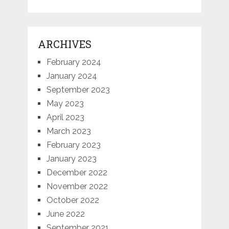
ARCHIVES
February 2024
January 2024
September 2023
May 2023
April 2023
March 2023
February 2023
January 2023
December 2022
November 2022
October 2022
June 2022
September 2021