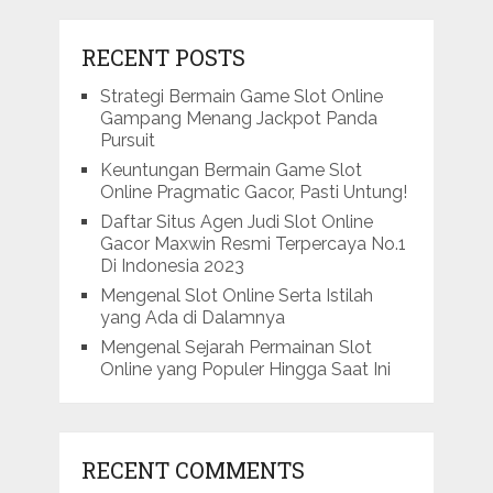
RECENT POSTS
Strategi Bermain Game Slot Online
Gampang Menang Jackpot Panda
Pursuit
Keuntungan Bermain Game Slot
Online Pragmatic Gacor, Pasti Untung!
Daftar Situs Agen Judi Slot Online
Gacor Maxwin Resmi Terpercaya No.1
Di Indonesia 2023
Mengenal Slot Online Serta Istilah
yang Ada di Dalamnya
Mengenal Sejarah Permainan Slot
Online yang Populer Hingga Saat Ini
RECENT COMMENTS