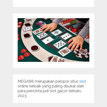
MEGA88 merupakan pelopor situs
slot
online terbaik yang paling disukai oleh
para pencinta judi slot gacor terbaru
2023.