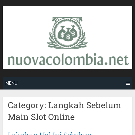
Skip
to
content
MENU
Category:
Langkah Sebelum
Main Slot Online