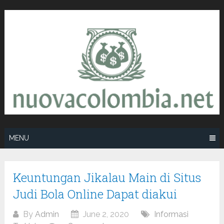
Skip
to
content
MENU
Keuntungan Jikalau Main di Situs
Judi Bola Online Dapat diakui
By
Admin
June 2, 2020
Informasi