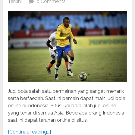
Terkini
0 Comments
Judi bola salah satu permainan yang sangat menarik
serta berfaedah. Saat ini pemain dapat main judi bola
online di indonesia. Situs judi bola ialah judi online
yang tenar di semua Asia. Beberapa orang Indonesia
saat ini dapat taruhan online di situs...
[Continue reading...]