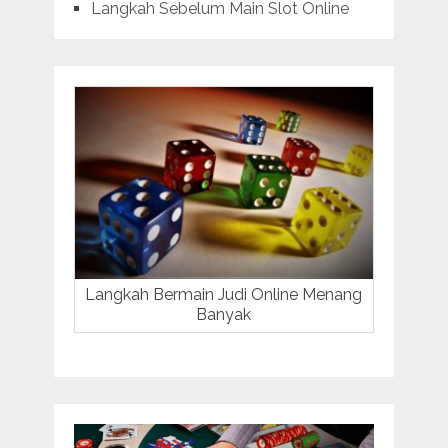
Langkah Sebelum Main Slot Online
Langkah Bermain Judi Online Menang
Banyak