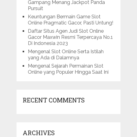
Gampang Menang Jackpot Panda
Pursuit
Keuntungan Bermain Game Slot
Online Pragmatic Gacor, Pasti Untung!
Daftar Situs Agen Judi Slot Online
Gacor Maxwin Resmi Terpercaya No.1
Di Indonesia 2023
Mengenal Slot Online Serta Istilah
yang Ada di Dalamnya
Mengenal Sejarah Permainan Slot
Online yang Populer Hingga Saat Ini
RECENT COMMENTS
ARCHIVES