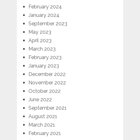
February 2024
January 2024
September 2023
May 2023
April 2023
March 2023
February 2023
January 2023
December 2022
November 2022
October 2022
June 2022
September 2021
August 2021
March 2021
February 2021