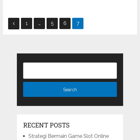
Posts
1
…
5
6
7
navigation
RECENT POSTS
Strategi Bermain Game Slot Online