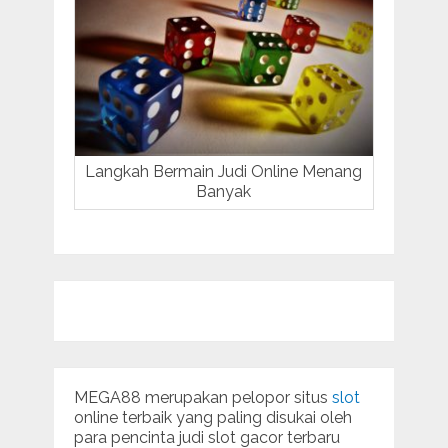
Langkah Bermain Judi Online Menang
Banyak
MEGA88 merupakan pelopor situs
slot
online terbaik yang paling disukai oleh
para pencinta judi slot gacor terbaru