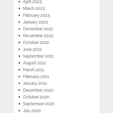
April 2023
March 2023
February 2023
January 2023
December 2022
November 2022
October 2022
June 2022
September 2021
August 2021
March 2021
February 2021
January 2021
December 2020
October 2020
September 2020
July 2020