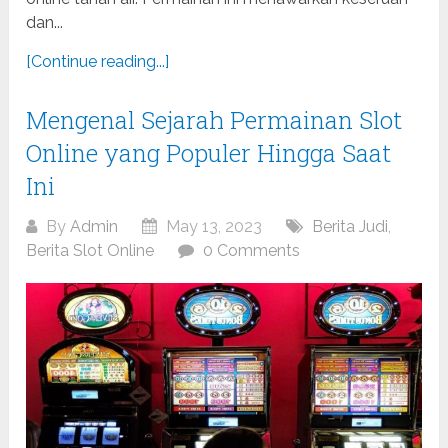
dan...
[Continue reading...]
Mengenal Sejarah Permainan Slot
Online yang Populer Hingga Saat
Ini
By
Admin
May 13, 2023
Berita Judi
,
Berita Slot Online
0 Comments