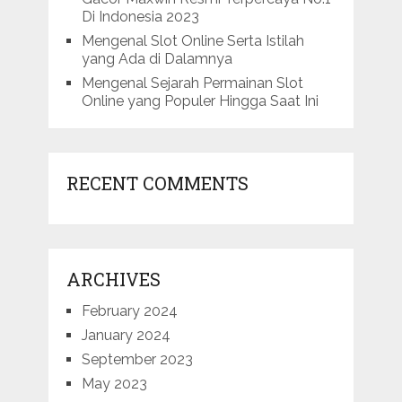
Di Indonesia 2023
Mengenal Slot Online Serta Istilah
yang Ada di Dalamnya
Mengenal Sejarah Permainan Slot
Online yang Populer Hingga Saat Ini
RECENT COMMENTS
ARCHIVES
February 2024
January 2024
September 2023
May 2023