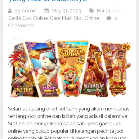
By
Admin
May 31, 2023
Berita Judi
,
Berita Slot Online
,
Cara Main Slot Online
0
Comments
Selamat datang di artikel kami yang akan membahas
tentang slot online dan istilah yang ada di dalamnya!
Slot online merupakana salah satu jenis game judi
online yang cukup populer di kalangan pecinta judi
online tanah air. Permainan ini menawarkan keseruan