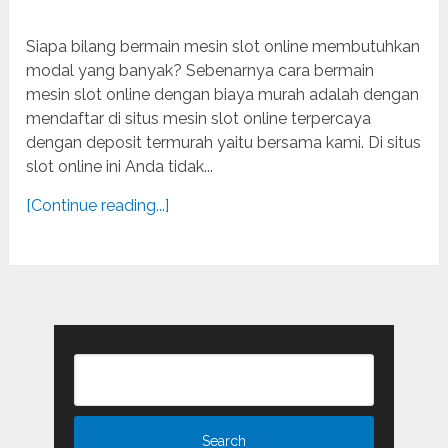
Siapa bilang bermain mesin slot online membutuhkan
modal yang banyak? Sebenarnya cara bermain
mesin slot online dengan biaya murah adalah dengan
mendaftar di situs mesin slot online terpercaya
dengan deposit termurah yaitu bersama kami. Di situs
slot online ini Anda tidak...
[Continue reading...]