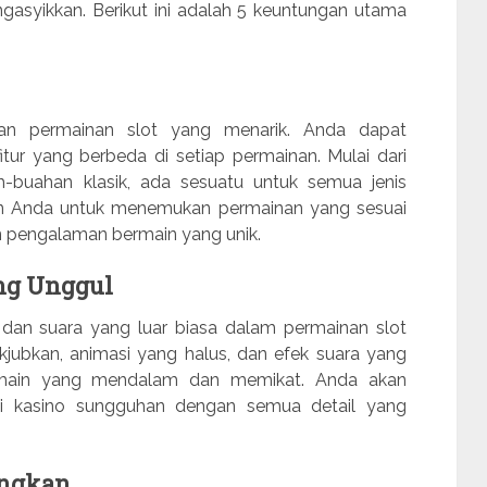
syikkan. Berikut ini adalah 5 keuntungan utama
an permainan slot yang menarik. Anda dapat
ur yang berbeda di setiap permainan. Mulai dari
h-buahan klasik, ada sesuatu untuk semua jenis
n Anda untuk menemukan permainan yang sesuai
 pengalaman bermain yang unik.
ang Unggul
s dan suara yang luar biasa dalam permainan slot
kjubkan, animasi yang halus, dan efek suara yang
ermain yang mendalam dan memikat. Anda akan
i kasino sungguhan dengan semua detail yang
ungkan