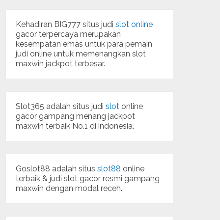
Kehadiran BIG777 situs judi
slot online
gacor terpercaya merupakan
kesempatan emas untuk para pemain
judi online untuk memenangkan slot
maxwin jackpot terbesar.
Slot365 adalah situs judi
slot
online
gacor gampang menang jackpot
maxwin terbaik No.1 di indonesia.
Goslot88 adalah situs
slot88
online
terbaik & judi slot gacor resmi gampang
maxwin dengan modal receh.