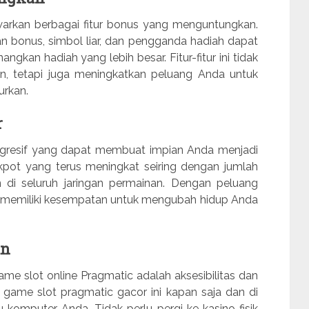
arkan berbagai fitur bonus yang menguntungkan.
inan bonus, simbol liar, dan pengganda hadiah dapat
an hadiah yang lebih besar. Fitur-fitur ini tidak
n, tetapi juga meningkatkan peluang Anda untuk
rkan.
r
ogresif yang dapat membuat impian Anda menjadi
ckpot yang terus meningkat seiring dengan jumlah
 di seluruh jaringan permainan. Dengan peluang
 memiliki kesempatan untuk mengubah hidup Anda
an
e slot online Pragmatic adalah aksesibilitas dan
ame slot pragmatic gacor ini kapan saja dan di
 komputer Anda. Tidak perlu pergi ke kasino fisik