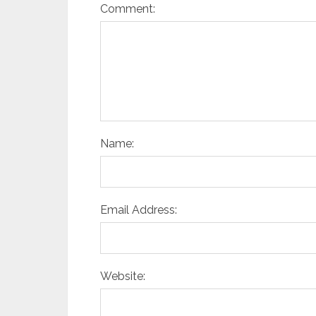
Comment:
Name:
Email Address:
Website: