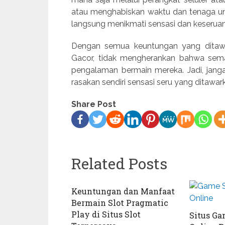
atau menghabiskan waktu dan tenaga un
langsung menikmati sensasi dan keseruan
Dengan semua keuntungan yang ditawa
Gacor, tidak mengherankan bahwa sema
pengalaman bermain mereka. Jadi, jan
rasakan sendiri sensasi seru yang ditawa
Share Post
Related Posts
Keuntungan dan Manfaat
Bermain Slot Pragmatic
Play di Situs Slot
Situs Ga