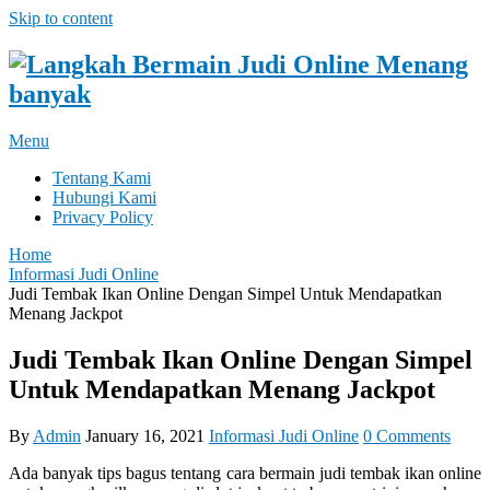
Skip to content
Menu
Tentang Kami
Hubungi Kami
Privacy Policy
Home
Informasi Judi Online
Judi Tembak Ikan Online Dengan Simpel Untuk Mendapatkan
Menang Jackpot
Judi Tembak Ikan Online Dengan Simpel
Untuk Mendapatkan Menang Jackpot
By
Admin
January 16, 2021
Informasi Judi Online
0 Comments
Ada banyak tips bagus tentang cara bermain judi tembak ikan online