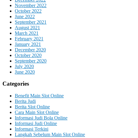
November 2022
October 2022
June 2022
September 2021
August 2021
March 2021
February 2021
January 2021
December 2020
October 2020
September 2020
July 2020
June 2020
Categories
Benefit Main Slot Online
Berita Judi
Berita Slot Online
Cara Main Slot Online
Informasi Judi Bola Online
Informasi Judi Online
Informasi Terkini
Langkah Sebelum Main Slot Online