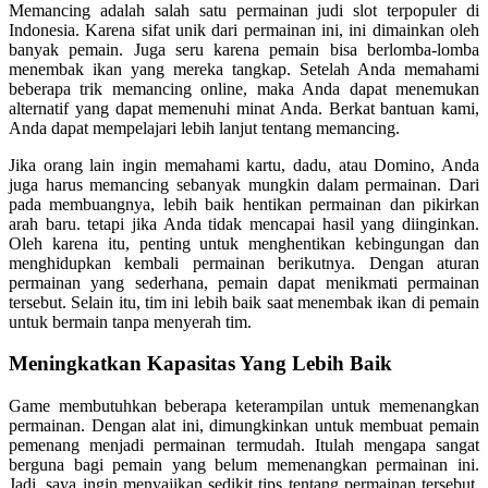
Memancing adalah salah satu permainan judi slot terpopuler di
Indonesia. Karena sifat unik dari permainan ini, ini dimainkan oleh
banyak pemain. Juga seru karena pemain bisa berlomba-lomba
menembak ikan yang mereka tangkap. Setelah Anda memahami
beberapa trik memancing online, maka Anda dapat menemukan
alternatif yang dapat memenuhi minat Anda. Berkat bantuan kami,
Anda dapat mempelajari lebih lanjut tentang memancing.
Jika orang lain ingin memahami kartu, dadu, atau Domino, Anda
juga harus memancing sebanyak mungkin dalam permainan. Dari
pada membuangnya, lebih baik hentikan permainan dan pikirkan
arah baru. tetapi jika Anda tidak mencapai hasil yang diinginkan.
Oleh karena itu, penting untuk menghentikan kebingungan dan
menghidupkan kembali permainan berikutnya. Dengan aturan
permainan yang sederhana, pemain dapat menikmati permainan
tersebut. Selain itu, tim ini lebih baik saat menembak ikan di pemain
untuk bermain tanpa menyerah tim.
Meningkatkan Kapasitas Yang Lebih Baik
Game membutuhkan beberapa keterampilan untuk memenangkan
permainan. Dengan alat ini, dimungkinkan untuk membuat pemain
pemenang menjadi permainan termudah. Itulah mengapa sangat
berguna bagi pemain yang belum memenangkan permainan ini.
Jadi, saya ingin menyajikan sedikit tips tentang permainan tersebut.