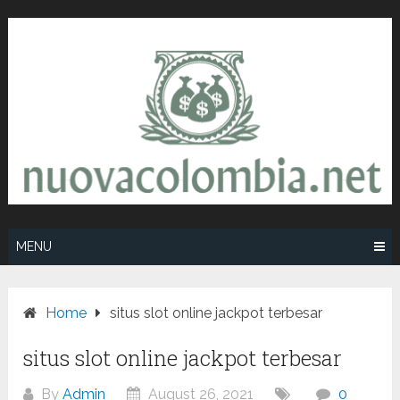
Skip
to
content
MENU
Home
situs slot online jackpot terbesar
situs slot online jackpot terbesar
By
Admin
August 26, 2021
0