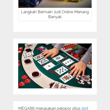
Langkah Bermain Judi Online Menang
Banyak
MEGA88 merupakan pelopor situs
slot