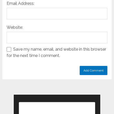
Email Address:
Website:
Save my name, email, and website in this browser
for the next time I comment.