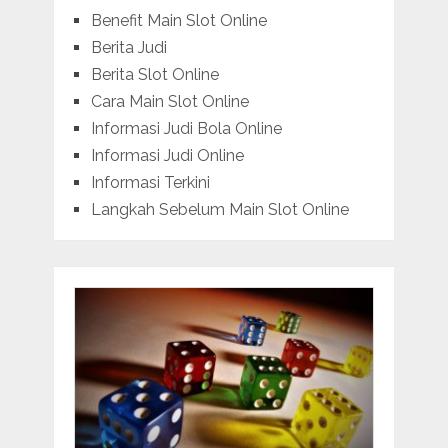
Benefit Main Slot Online
Berita Judi
Berita Slot Online
Cara Main Slot Online
Informasi Judi Bola Online
Informasi Judi Online
Informasi Terkini
Langkah Sebelum Main Slot Online