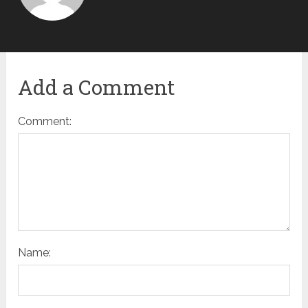
Add a Comment
Comment:
Name: