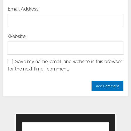
Email Address:
Website:
Save my name, email, and website in this browser
for the next time I comment.