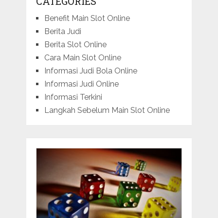
CATEGORIES
Benefit Main Slot Online
Berita Judi
Berita Slot Online
Cara Main Slot Online
Informasi Judi Bola Online
Informasi Judi Online
Informasi Terkini
Langkah Sebelum Main Slot Online