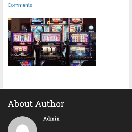
Comments
About Author
Admin