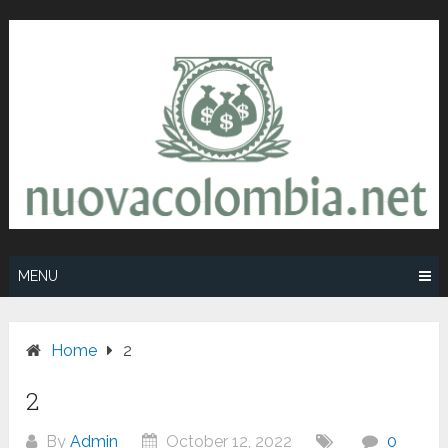
Skip
to
content
MENU
Home
2
2
By
Admin
October 12, 2022
0