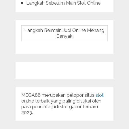
Langkah Sebelum Main Slot Online
Langkah Bermain Judi Online Menang
Banyak
MEGA88 merupakan pelopor situs
slot
online terbaik yang paling disukai oleh
para pencinta judi slot gacor terbaru
2023.