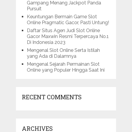
Gampang Menang Jackpot Panda
Pursuit
Keuntungan Bermain Game Slot
Online Pragmatic Gacor, Pasti Untung!
Daftar Situs Agen Judi Slot Online
Gacor Maxwin Resmi Terpercaya No.1
Di Indonesia 2023
Mengenal Slot Online Serta Istilah
yang Ada di Dalamnya
Mengenal Sejarah Permainan Slot
Online yang Populer Hingga Saat Ini
RECENT COMMENTS
ARCHIVES