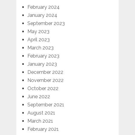
February 2024
January 2024
September 2023
May 2023
April 2023
March 2023
February 2023
January 2023
December 2022
November 2022
October 2022
June 2022
September 2021
August 2021
March 2021
February 2021