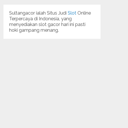
Sultangacor ialah Situs Judi
Slot
Online
Terpercaya di Indonesia, yang
menyediakan slot gacor hari ini pasti
hoki gampang menang.