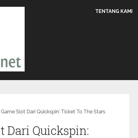
TENTANG KAMI
Game Slot Dari Quickspin: Ticket To The Stars
 Dari Quickspin: