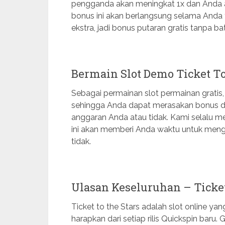
pengganda akan meningkat 1x dan Anda ak
bonus ini akan berlangsung selama And
ekstra, jadi bonus putaran gratis tanpa bat
Bermain Slot Demo Ticket To
Sebagai permainan slot permainan gratis
sehingga Anda dapat merasakan bonus da
anggaran Anda atau tidak. Kami selalu m
ini akan memberi Anda waktu untuk meng
tidak.
Ulasan Keseluruhan – Ticket
Ticket to the Stars adalah slot online y
harapkan dari setiap rilis Quickspin bar