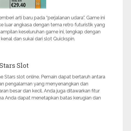
mberi arti baru pada “perjalanan udara”. Game ini
luar angkasa dengan tema retro futuristik yang
tampilan keseluruhan game ini, lengkap dengan
 kenal dan sukai dari slot Quickspin.
tars Slot
he Stars slot online. Pemain dapat bertaruh antara
ikan pengalaman yang menyenangkan dan
n besar dan kecil. Anda juga ditawarkan fitur
ana Anda dapat menetapkan batas kerugian dan