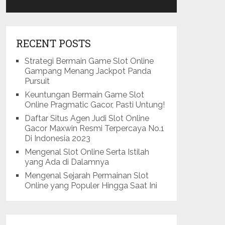
RECENT POSTS
Strategi Bermain Game Slot Online
Gampang Menang Jackpot Panda
Pursuit
Keuntungan Bermain Game Slot
Online Pragmatic Gacor, Pasti Untung!
Daftar Situs Agen Judi Slot Online
Gacor Maxwin Resmi Terpercaya No.1
Di Indonesia 2023
Mengenal Slot Online Serta Istilah
yang Ada di Dalamnya
Mengenal Sejarah Permainan Slot
Online yang Populer Hingga Saat Ini