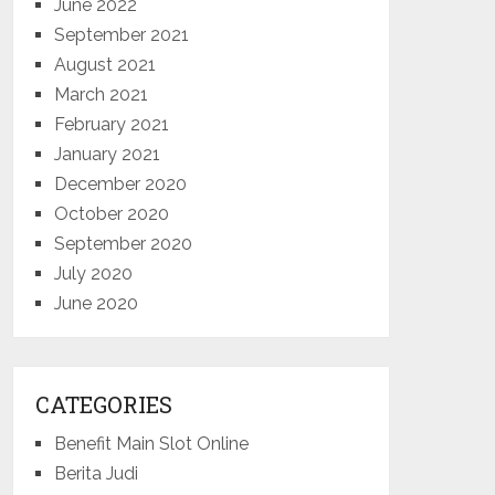
June 2022
September 2021
August 2021
March 2021
February 2021
January 2021
December 2020
October 2020
September 2020
July 2020
June 2020
CATEGORIES
Benefit Main Slot Online
Berita Judi