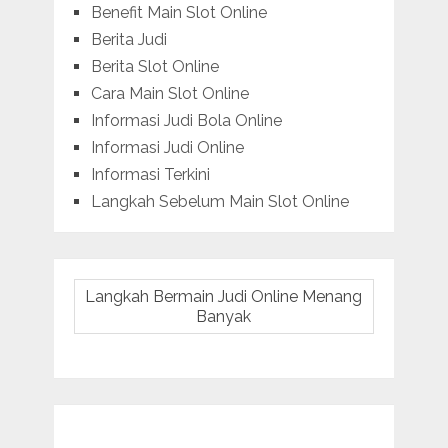
Benefit Main Slot Online
Berita Judi
Berita Slot Online
Cara Main Slot Online
Informasi Judi Bola Online
Informasi Judi Online
Informasi Terkini
Langkah Sebelum Main Slot Online
Langkah Bermain Judi Online Menang
Banyak