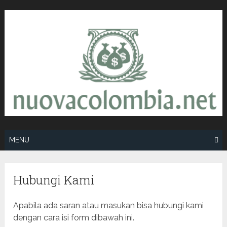
Skip
to
content
MENU
Hubungi Kami
Apabila ada saran atau masukan bisa hubungi kami
dengan cara isi form dibawah ini.