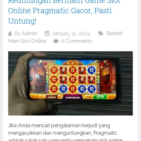
Keuntungan Bermain Game Slot
Online Pragmatic Gacor, Pasti
Untung!
By
Admin
January 31, 2024
Benefit
Main Slot Online
0 Comments
Jika Anda mencari pengalaman berjudi yang
mengasyikkan dan menguntungkan, Pragmatic
adalah salah satu penyedia permainan slot online