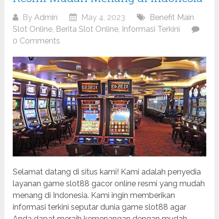
By
Admin
May 4, 2023
Benefit Main
Slot Online
,
Berita Slot Online
,
Informasi Terkini
0 Comments
Selamat datang di situs kami! Kami adalah penyedia
layanan game slot88 gacor online resmi yang mudah
menang di Indonesia. Kami ingin memberikan
informasi terkini seputar dunia game slot88 agar
Anda dapat meraih kemenangan dengan mudah.