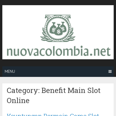
Skip
to
content
MENU
Category:
Benefit Main Slot
Online