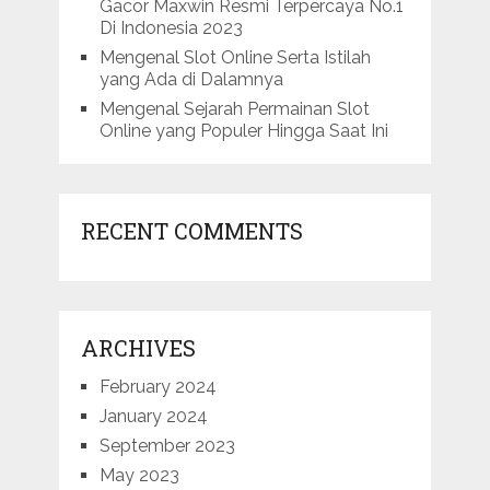
Gacor Maxwin Resmi Terpercaya No.1
Di Indonesia 2023
Mengenal Slot Online Serta Istilah
yang Ada di Dalamnya
Mengenal Sejarah Permainan Slot
Online yang Populer Hingga Saat Ini
RECENT COMMENTS
ARCHIVES
February 2024
January 2024
September 2023
May 2023