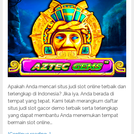
Apakah Anda mencari situs judi slot online terbaik dan
terlengkap di Indonesia? Jika iya, Anda berada di
tempat yang tepat. Kami telah merangkum daftar
situs judi slot gacor demo terbaik serta terlengkap
yang dapat membantu Anda menemukan tempat
bermain slot online...