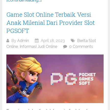
[Continue reading...]
Game Slot Online Terbaik Versi
Anak Milenial Dari Provider Slot
PGSOFT
By
Admin
April 18, 2023
Berita Slot
Online
,
Informasi Judi Online
0 Comments