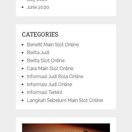
June 2020
CATEGORIES
Benefit Main Slot Online
Berita Judi
Berita Slot Online
Cara Main Slot Online
Informasi Judi Bola Online
Informasi Judi Online
Informasi Terkini
Langkah Sebelum Main Slot Online