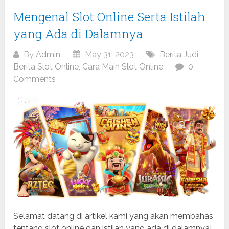
Mengenal Slot Online Serta Istilah
yang Ada di Dalamnya
By
Admin
May 31, 2023
Berita Judi
,
Berita Slot Online
,
Cara Main Slot Online
0
Comments
Selamat datang di artikel kami yang akan membahas
tentang slot online dan istilah yang ada di dalamnya!