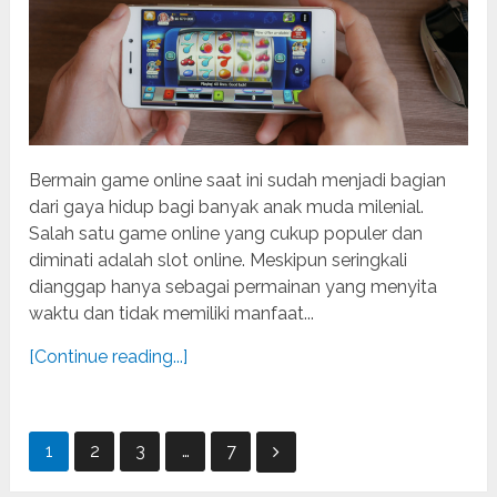
Bermain game online saat ini sudah menjadi bagian
dari gaya hidup bagi banyak anak muda milenial.
Salah satu game online yang cukup populer dan
diminati adalah slot online. Meskipun seringkali
dianggap hanya sebagai permainan yang menyita
waktu dan tidak memiliki manfaat...
[Continue reading...]
Posts
1
2
3
…
7
navigation