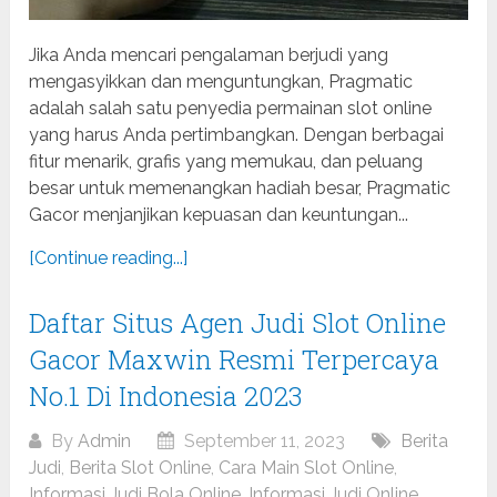
Jika Anda mencari pengalaman berjudi yang
mengasyikkan dan menguntungkan, Pragmatic
adalah salah satu penyedia permainan slot online
yang harus Anda pertimbangkan. Dengan berbagai
fitur menarik, grafis yang memukau, dan peluang
besar untuk memenangkan hadiah besar, Pragmatic
Gacor menjanjikan kepuasan dan keuntungan...
[Continue reading...]
Daftar Situs Agen Judi Slot Online
Gacor Maxwin Resmi Terpercaya
No.1 Di Indonesia 2023
By
Admin
September 11, 2023
Berita
Judi
,
Berita Slot Online
,
Cara Main Slot Online
,
Informasi Judi Bola Online
,
Informasi Judi Online
,