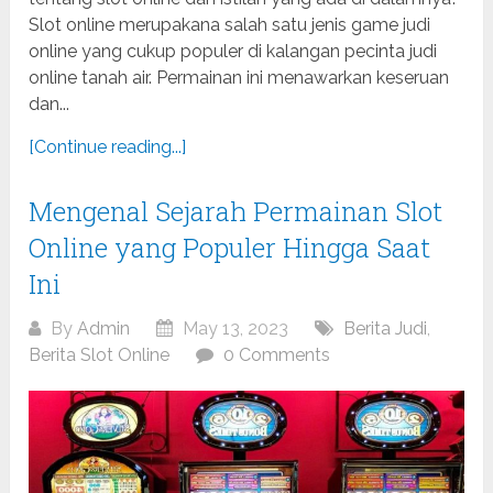
Slot online merupakana salah satu jenis game judi
online yang cukup populer di kalangan pecinta judi
online tanah air. Permainan ini menawarkan keseruan
dan...
[Continue reading...]
Mengenal Sejarah Permainan Slot
Online yang Populer Hingga Saat
Ini
By
Admin
May 13, 2023
Berita Judi
,
Berita Slot Online
0 Comments