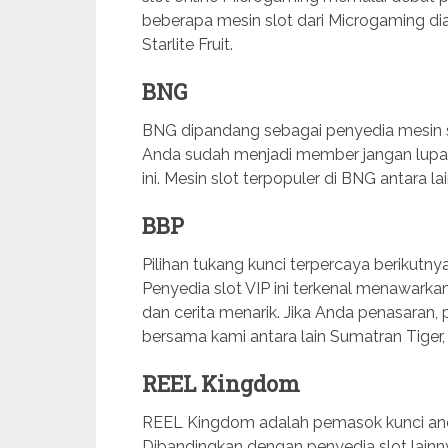
beberapa mesin slot dari Microgaming di
Starlite Fruit.
BNG
BNG dipandang sebagai penyedia mesin sl
Anda sudah menjadi member jangan lupa
ini. Mesin slot terpopuler di BNG antara 
BBP
Pilihan tukang kunci terpercaya berikutn
Penyedia slot VIP ini terkenal menawarkan
dan cerita menarik. Jika Anda penasaran,
bersama kami antara lain Sumatran Tiger,
REEL Kingdom
REEL Kingdom adalah pemasok kunci anda
Dibandingkan dengan penyedia slot lain