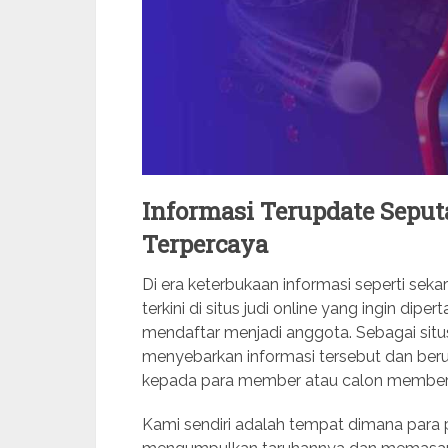
Informasi Terupdate Seputa
Terpercaya
Di era keterbukaan informasi seperti seka
terkini di situs judi online yang ingin d
mendaftar menjadi anggota. Sebagai situs
menyebarkan informasi tersebut dan ber
kepada para member atau calon member
Kami sendiri adalah tempat dimana para p