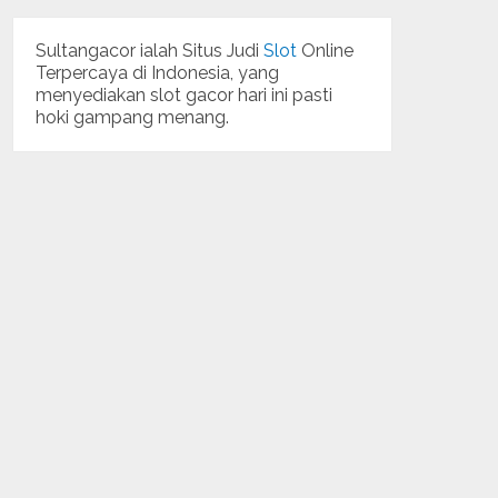
Sultangacor ialah Situs Judi
Slot
Online
Terpercaya di Indonesia, yang
menyediakan slot gacor hari ini pasti
hoki gampang menang.