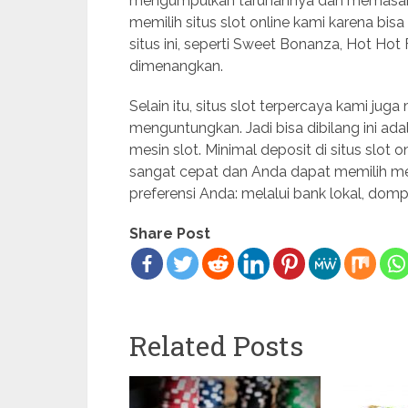
mengumpulkan taruhannya dan memasangn
memilih situs slot online kami karena bi
situs ini, seperti Sweet Bonanza, Hot Ho
dimenangkan.
Selain itu, situs slot terpercaya kami j
menguntungkan. Jadi bisa dibilang ini ad
mesin slot. Minimal deposit di situs slot
sangat cepat dan Anda dapat memilih me
preferensi Anda: melalui bank lokal, dompe
Share Post
Related Posts