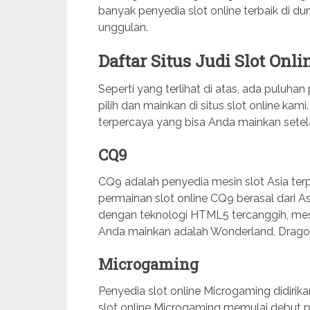
banyak penyedia slot online terbaik di du
unggulan.
Daftar Situs Judi Slot Onl
Seperti yang terlihat di atas, ada puluha
pilih dan mainkan di situs slot online kam
terpercaya yang bisa Anda mainkan sete
CQ9
CQ9 adalah penyedia mesin slot Asia ter
permainan slot online CQ9 berasal dari A
dengan teknologi HTML5 tercanggih, mesi
Anda mainkan adalah Wonderland, Dragon
Microgaming
Penyedia slot online Microgaming didiri
slot online Microgaming memulai debut pr