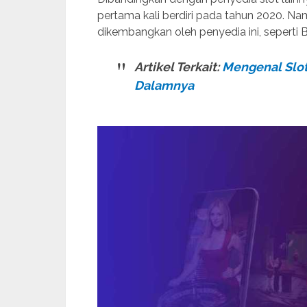
pertama kali berdiri pada tahun 2020. N
dikembangkan oleh penyedia ini, seperti 
Artikel Terkait:
Mengenal Slot 
Dalamnya