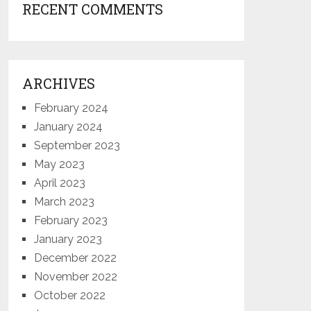
RECENT COMMENTS
ARCHIVES
February 2024
January 2024
September 2023
May 2023
April 2023
March 2023
February 2023
January 2023
December 2022
November 2022
October 2022