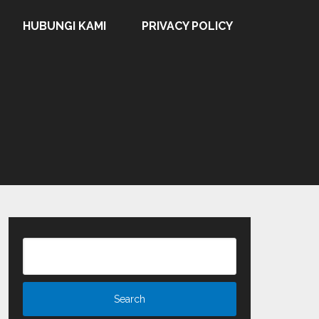
HUBUNGI KAMI
PRIVACY POLICY