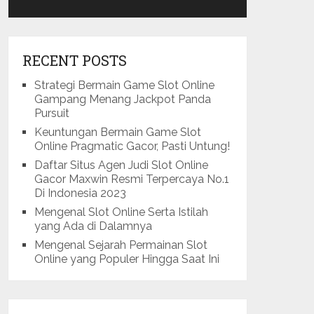
RECENT POSTS
Strategi Bermain Game Slot Online
Gampang Menang Jackpot Panda
Pursuit
Keuntungan Bermain Game Slot
Online Pragmatic Gacor, Pasti Untung!
Daftar Situs Agen Judi Slot Online
Gacor Maxwin Resmi Terpercaya No.1
Di Indonesia 2023
Mengenal Slot Online Serta Istilah
yang Ada di Dalamnya
Mengenal Sejarah Permainan Slot
Online yang Populer Hingga Saat Ini