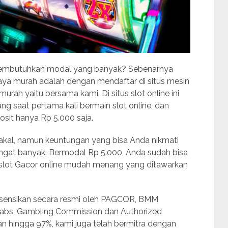
e membutuhkan modal yang banyak? Sebenarnya
iaya murah adalah dengan mendaftar di situs mesin
urah yaitu bersama kami. Di situs slot online ini
g saat pertama kali bermain slot online, dan
sit hanya Rp 5.000 saja.
akal, namun keuntungan yang bisa Anda nikmati
angat banyak. Bermodal Rp 5.000, Anda sudah bisa
slot Gacor online mudah menang yang ditawarkan
ilisensikan secara resmi oleh PAGCOR, BMM
 Labs, Gambling Commission dan Authorized
 hingga 97%, kami juga telah bermitra dengan