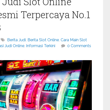
 Judi Slot Online
smi Terpercaya No.1
3
Berita Judi
,
Berita Slot Online
,
Cara Main Slot
si Judi Online
,
Informasi Terkini
0 Comments