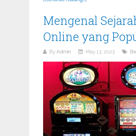
Mengenal Sejara
Online yang Popu
By
Admin
May 13, 2023
Be