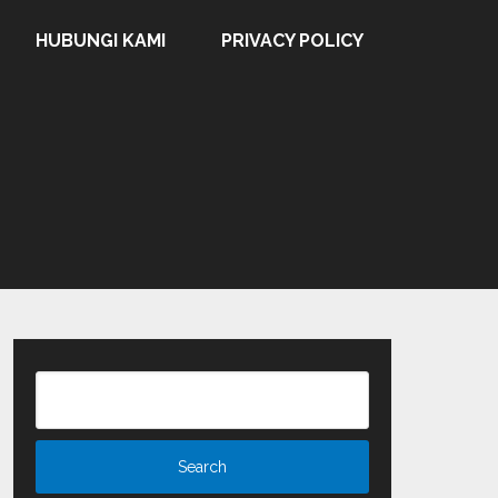
HUBUNGI KAMI
PRIVACY POLICY