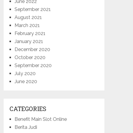
June 2022
September 2021
August 2021
March 2021
February 2021
January 2021
December 2020
October 2020
September 2020
July 2020
June 2020
CATEGORIES
Benefit Main Slot Online
Berita Judi