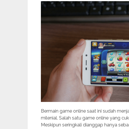
Bermain game online saat ini sudah menj
milenial. Salah satu game online yang cuk
Meskipun seringkali dianggap hanya seba