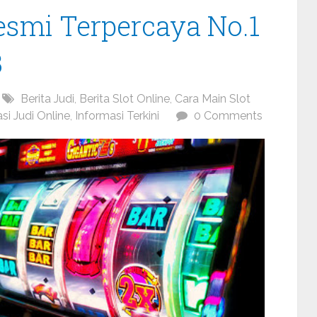
smi Terpercaya No.1
3
Berita Judi
,
Berita Slot Online
,
Cara Main Slot
si Judi Online
,
Informasi Terkini
0 Comments