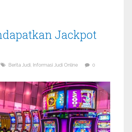
ndapatkan Jackpot
Berita Judi
,
Informasi Judi Online
0