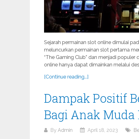
Sejarah permainan slot online dimulai p
meluncurkan permainan slot pertama mere
“The Gaming Club” dan menjadi populer di
online hanya dapat dimainkan melalui des
[Continue reading...]
Dampak Positif B
Bagi Anak Muda 
By
Admin
April 18, 2023
Be