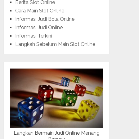
Berita Slot Online
Cara Main Slot Online
Informasi Judi Bola Online
Informasi Judi Online
Informasi Terkini
Langkah Sebelum Main Slot Online
Langkah Bermain Judi Online Menang