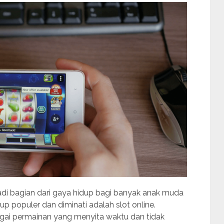
adi bagian dari gaya hidup bagi banyak anak muda
up populer dan diminati adalah slot online.
gai permainan yang menyita waktu dan tidak