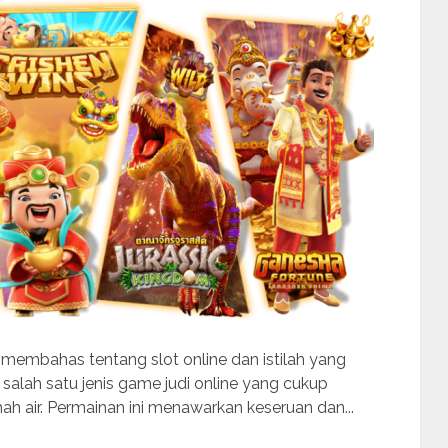
 membahas tentang slot online dan istilah yang
salah satu jenis game judi online yang cukup
nah air. Permainan ini menawarkan keseruan dan...