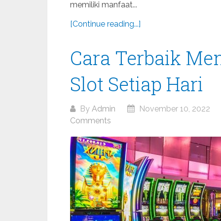
memiliki manfaat...
[Continue reading...]
Cara Terbaik Me
Slot Setiap Hari
By
Admin
November 10, 2022
Comments