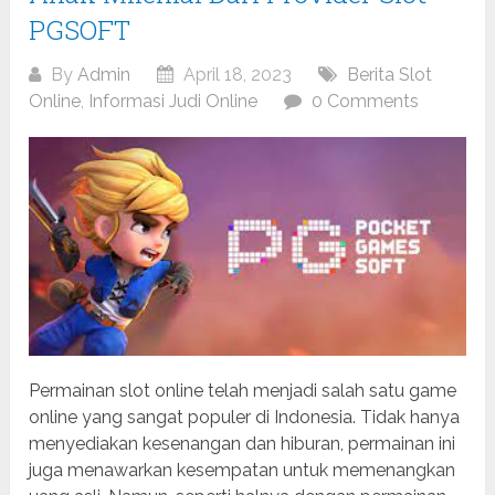
PGSOFT
By
Admin
April 18, 2023
Berita Slot
Online
,
Informasi Judi Online
0 Comments
Permainan slot online telah menjadi salah satu game
online yang sangat populer di Indonesia. Tidak hanya
menyediakan kesenangan dan hiburan, permainan ini
juga menawarkan kesempatan untuk memenangkan