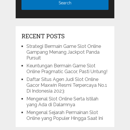
RECENT POSTS
Strategi Bermain Game Slot Online
Gampang Menang Jackpot Panda
Pursuit
Keuntungan Bermain Game Slot
Online Pragmatic Gacor, Pasti Untung!
Daftar Situs Agen Judi Slot Online
Gacor Maxwin Resmi Terpercaya No.1
Di Indonesia 2023
Mengenal Slot Online Serta Istilah
yang Ada di Dalamnya
Mengenal Sejarah Permainan Slot
Online yang Populer Hingga Saat Ini