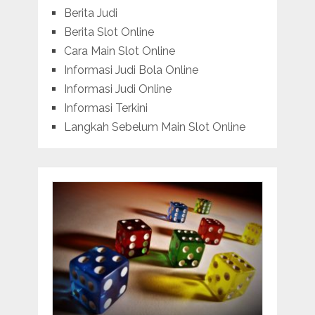
Berita Judi
Berita Slot Online
Cara Main Slot Online
Informasi Judi Bola Online
Informasi Judi Online
Informasi Terkini
Langkah Sebelum Main Slot Online