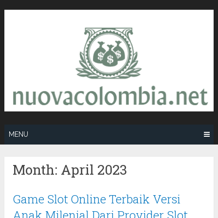
Skip
to
content
MENU
Month:
April 2023
Game Slot Online Terbaik Versi
Anak Milenial Dari Provider Slot