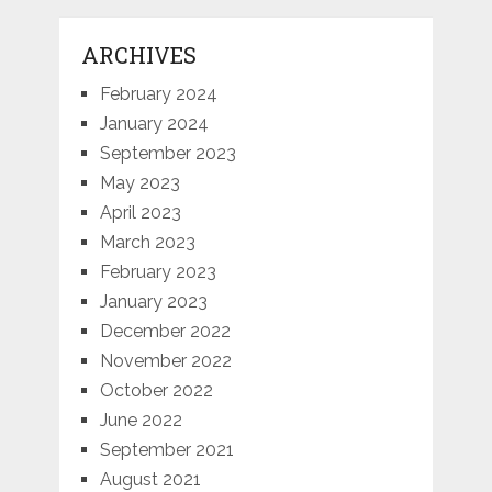
ARCHIVES
February 2024
January 2024
September 2023
May 2023
April 2023
March 2023
February 2023
January 2023
December 2022
November 2022
October 2022
June 2022
September 2021
August 2021