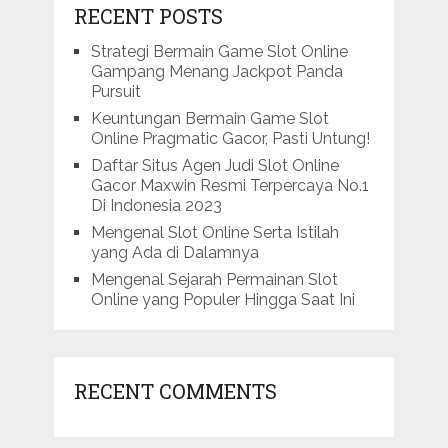
RECENT POSTS
Strategi Bermain Game Slot Online
Gampang Menang Jackpot Panda
Pursuit
Keuntungan Bermain Game Slot
Online Pragmatic Gacor, Pasti Untung!
Daftar Situs Agen Judi Slot Online
Gacor Maxwin Resmi Terpercaya No.1
Di Indonesia 2023
Mengenal Slot Online Serta Istilah
yang Ada di Dalamnya
Mengenal Sejarah Permainan Slot
Online yang Populer Hingga Saat Ini
RECENT COMMENTS