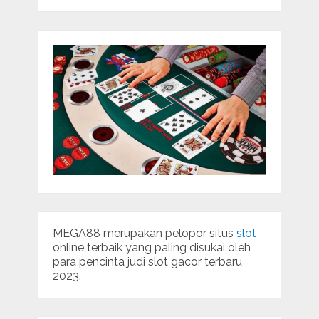
MEGA88 merupakan pelopor situs
slot
online terbaik yang paling disukai oleh
para pencinta judi slot gacor terbaru
2023.