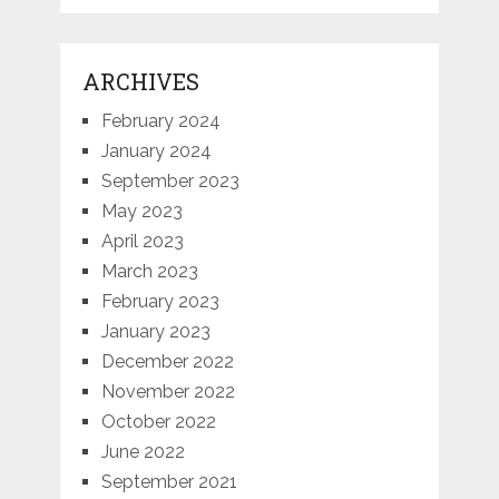
ARCHIVES
February 2024
January 2024
September 2023
May 2023
April 2023
March 2023
February 2023
January 2023
December 2022
November 2022
October 2022
June 2022
September 2021