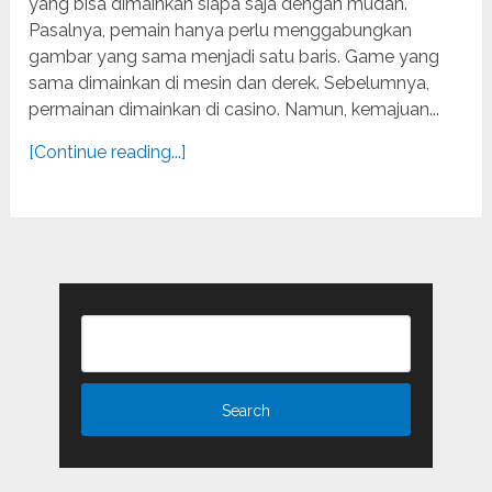
yang bisa dimainkan siapa saja dengan mudah.
Pasalnya, pemain hanya perlu menggabungkan
gambar yang sama menjadi satu baris. Game yang
sama dimainkan di mesin dan derek. Sebelumnya,
permainan dimainkan di casino. Namun, kemajuan...
[Continue reading...]