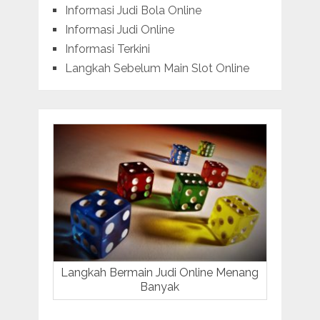
Informasi Judi Bola Online
Informasi Judi Online
Informasi Terkini
Langkah Sebelum Main Slot Online
Langkah Bermain Judi Online Menang
Banyak