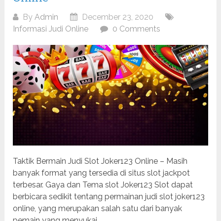
By
Admin
December 23, 2020
Informasi Judi Online
0 Comments
Taktik Bermain Judi Slot Joker123 Online – Masih
banyak format yang tersedia di situs slot jackpot
terbesar. Gaya dan Tema slot Joker123 Slot dapat
berbicara sedikit tentang permainan judi slot joker123
online, yang merupakan salah satu dari banyak
pemain yang menyukai...