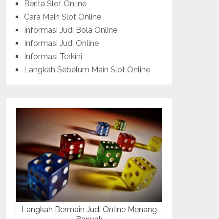
Berita Slot Online
Cara Main Slot Online
Informasi Judi Bola Online
Informasi Judi Online
Informasi Terkini
Langkah Sebelum Main Slot Online
Langkah Bermain Judi Online Menang