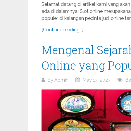
Selamat datang di artikel kami yang akan
ada di dalamnya! Slot online merupakana 
populer di kalangan pecinta judi online ta
[Continue reading...]
Mengenal Sejara
Online yang Popu
By
Admin
May 13, 2023
Be