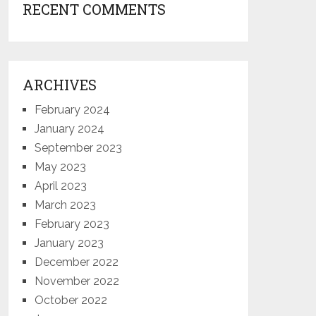
RECENT COMMENTS
ARCHIVES
February 2024
January 2024
September 2023
May 2023
April 2023
March 2023
February 2023
January 2023
December 2022
November 2022
October 2022