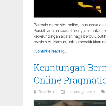
Bermain game slot online, khususnya d
Pursuit, adalah seperti menyusuri hutan mis
keberuntungan adalah naga berbulu putih
mesin slot. Namun, untuk menaklukkan nag
[Continue reading...]
Keuntungan Berm
Online Pragmatic
By
Admin
January 31, 2024