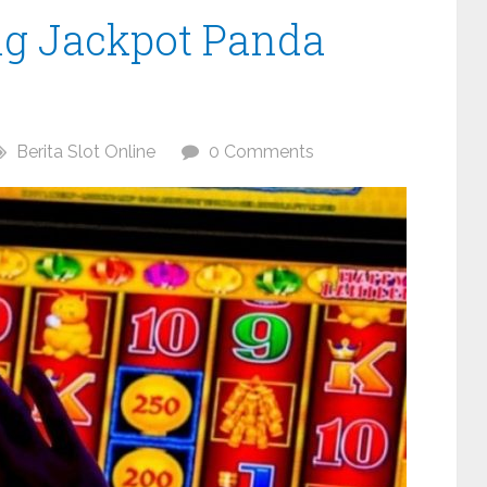
 Jackpot Panda
Berita Slot Online
0 Comments