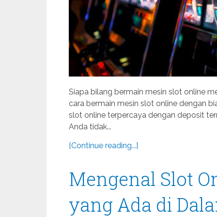
Siapa bilang bermain mesin slot onlin
cara bermain mesin slot online dengan b
slot online terpercaya dengan deposit term
Anda tidak...
[Continue reading...]
Mengenal Slot Onl
yang Ada di Dal