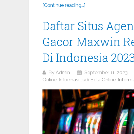
[Continue reading...]
Daftar Situs Agen
Gacor Maxwin Re
Di Indonesia 202
By
Admin
September 11, 2023
Online
,
Informasi Judi Bola Online
,
Informa