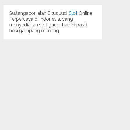
Sultangacor ialah Situs Judi
Slot
Online
Terpercaya di Indonesia, yang
menyediakan slot gacor hari ini pasti
hoki gampang menang.