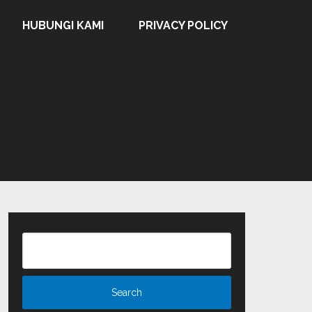
HUBUNGI KAMI
PRIVACY POLICY