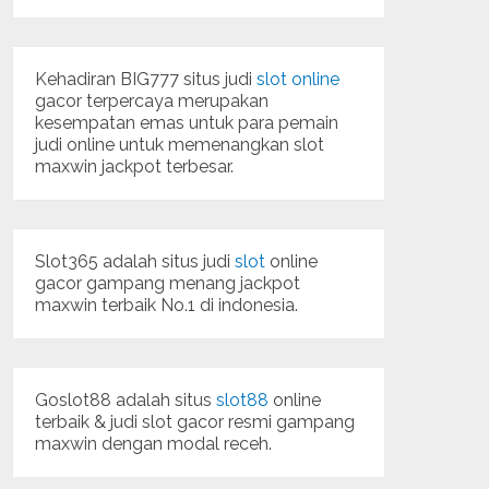
Kehadiran BIG777 situs judi
slot online
gacor terpercaya merupakan
kesempatan emas untuk para pemain
judi online untuk memenangkan slot
maxwin jackpot terbesar.
Slot365 adalah situs judi
slot
online
gacor gampang menang jackpot
maxwin terbaik No.1 di indonesia.
Goslot88 adalah situs
slot88
online
terbaik & judi slot gacor resmi gampang
maxwin dengan modal receh.