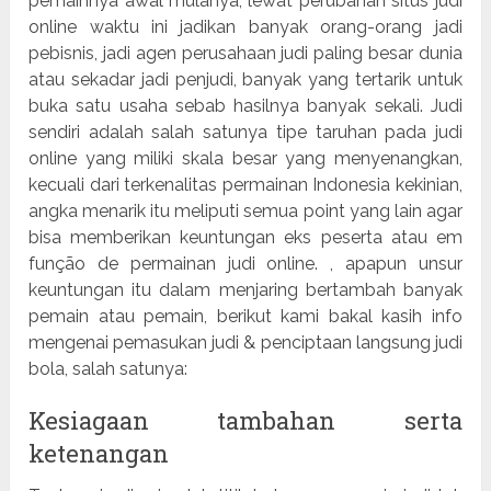
pemainnya awal mulanya, lewat perubahan situs judi
online waktu ini jadikan banyak orang-orang jadi
pebisnis, jadi agen perusahaan judi paling besar dunia
atau sekadar jadi penjudi, banyak yang tertarik untuk
buka satu usaha sebab hasilnya banyak sekali. Judi
sendiri adalah salah satunya tipe taruhan pada judi
online yang miliki skala besar yang menyenangkan,
kecuali dari terkenalitas permainan Indonesia kekinian,
angka menarik itu meliputi semua point yang lain agar
bisa memberikan keuntungan eks peserta atau em
função de permainan judi online. , apapun unsur
keuntungan itu dalam menjaring bertambah banyak
pemain atau pemain, berikut kami bakal kasih info
mengenai pemasukan judi & penciptaan langsung judi
bola, salah satunya:
Kesiagaan tambahan serta
ketenangan