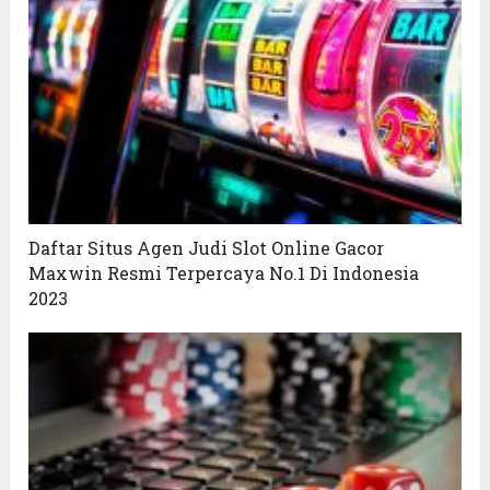
Daftar Situs Agen Judi Slot Online Gacor
Maxwin Resmi Terpercaya No.1 Di Indonesia
2023