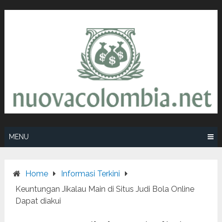
Skip
to
content
MENU
Home
Informasi Terkini
Keuntungan Jikalau Main di Situs Judi Bola Online
Dapat diakui