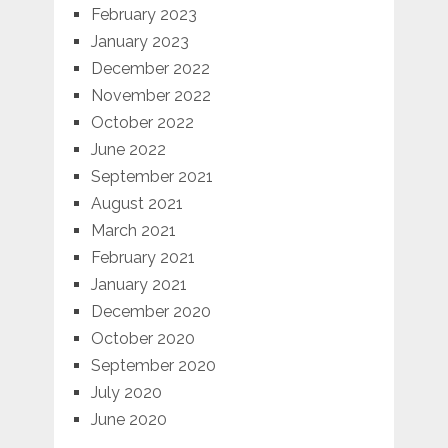
February 2023
January 2023
December 2022
November 2022
October 2022
June 2022
September 2021
August 2021
March 2021
February 2021
January 2021
December 2020
October 2020
September 2020
July 2020
June 2020