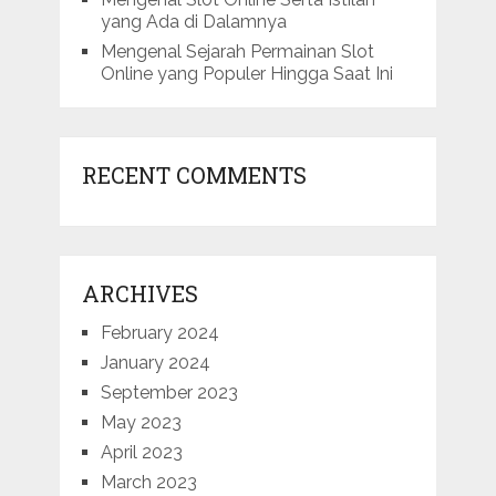
yang Ada di Dalamnya
Mengenal Sejarah Permainan Slot
Online yang Populer Hingga Saat Ini
RECENT COMMENTS
ARCHIVES
February 2024
January 2024
September 2023
May 2023
April 2023
March 2023