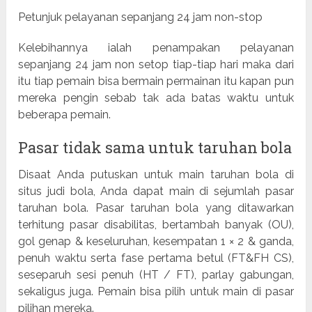
Petunjuk pelayanan sepanjang 24 jam non-stop
Kelebihannya ialah penampakan pelayanan
sepanjang 24 jam non setop tiap-tiap hari maka dari
itu tiap pemain bisa bermain permainan itu kapan pun
mereka pengin sebab tak ada batas waktu untuk
beberapa pemain.
Pasar tidak sama untuk taruhan bola
Disaat Anda putuskan untuk main taruhan bola di
situs judi bola, Anda dapat main di sejumlah pasar
taruhan bola. Pasar taruhan bola yang ditawarkan
terhitung pasar disabilitas, bertambah banyak (OU),
gol genap & keseluruhan, kesempatan 1 × 2 & ganda,
penuh waktu serta fase pertama betul (FT&FH CS),
seseparuh sesi penuh (HT / FT), parlay gabungan,
sekaligus juga. Pemain bisa pilih untuk main di pasar
pilihan mereka.