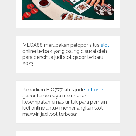
MEGA88 merupakan pelopor situs
slot
online terbaik yang paling disukai oleh
para pencinta judi slot gacor terbaru
2023.
Kehadiran BIG777 situs judi
slot online
gacor terpercaya merupakan
kesempatan emas untuk para pemain
judi online untuk memenangkan slot
maxwin jackpot terbesar.