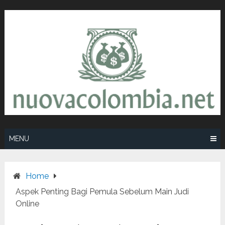
Skip
to
content
MENU
Home
Aspek Penting Bagi Pemula Sebelum Main Judi
Online