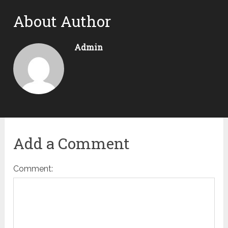
About Author
Admin
Add a Comment
Comment: