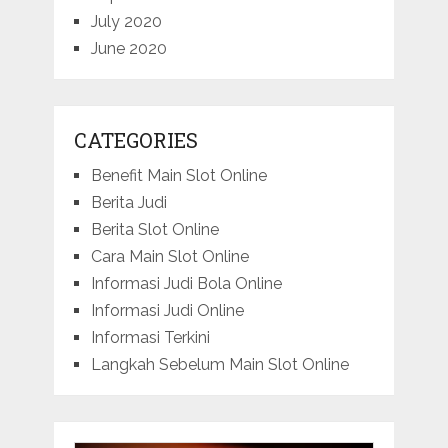
July 2020
June 2020
CATEGORIES
Benefit Main Slot Online
Berita Judi
Berita Slot Online
Cara Main Slot Online
Informasi Judi Bola Online
Informasi Judi Online
Informasi Terkini
Langkah Sebelum Main Slot Online