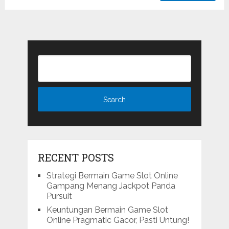
RECENT POSTS
Strategi Bermain Game Slot Online
Gampang Menang Jackpot Panda
Pursuit
Keuntungan Bermain Game Slot
Online Pragmatic Gacor, Pasti Untung!