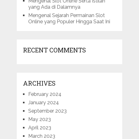
Mengenal Slot Online Serta Istilah
yang Ada di Dalamnya
Mengenal Sejarah Permainan Slot
Online yang Populer Hingga Saat Ini
RECENT COMMENTS
ARCHIVES
February 2024
January 2024
September 2023
May 2023
April 2023
March 2023