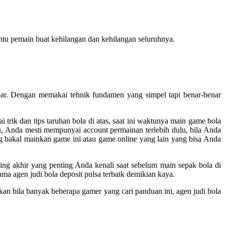
ntu pemain buat kehilangan dan kehilangan seluruhnya.
abar. Dengan memakai tehnik fundamen yang simpel tapi benar-benar
trik dan tips taruhan bola di atas, saat ini waktunya main game bola
ru, Anda mesti mempunyai account permainan terlebih dulu, bila Anda
g bakal mainkan game ini atau game online yang lain yang bisa Anda
ing akhir yang penting Anda kenali saat sebelum main sepak bola di
 agen judi bola deposit pulsa terbaik demikian kaya.
an bila banyak beberapa gamer yang cari panduan ini, agen judi bola