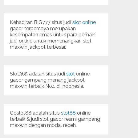
Kehadiran BIG777 situs judi
slot online
gacor terpercaya merupakan
kesempatan emas untuk para pemain
judi online untuk memenangkan slot
maxwin jackpot terbesar.
Slot365 adalah situs judi
slot
online
gacor gampang menang jackpot
maxwin terbaik No.1 di indonesia.
Goslot88 adalah situs
slot88
online
terbaik & judi slot gacor resmi gampang
maxwin dengan modal receh.