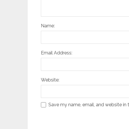
Name:
Email Address:
Website:
Save my name, email, and website in t