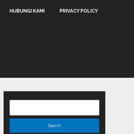
HUBUNGI KAMI
PRIVACY POLICY