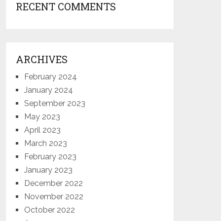
RECENT COMMENTS
ARCHIVES
February 2024
January 2024
September 2023
May 2023
April 2023
March 2023
February 2023
January 2023
December 2022
November 2022
October 2022