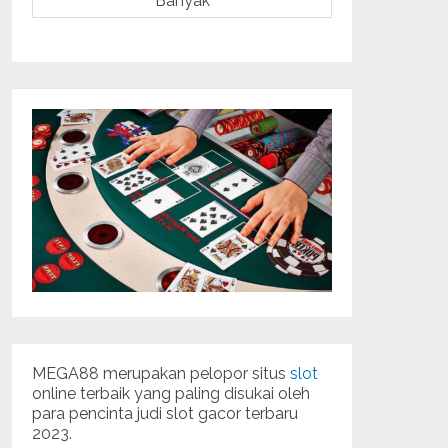
Banyak
MEGA88 merupakan pelopor situs
slot
online terbaik yang paling disukai oleh
para pencinta judi slot gacor terbaru
2023.