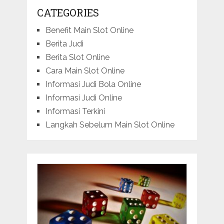
CATEGORIES
Benefit Main Slot Online
Berita Judi
Berita Slot Online
Cara Main Slot Online
Informasi Judi Bola Online
Informasi Judi Online
Informasi Terkini
Langkah Sebelum Main Slot Online