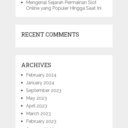
Mengenal Sejarah Permainan Slot
Online yang Populer Hingga Saat Ini
RECENT COMMENTS
ARCHIVES
February 2024
January 2024
September 2023
May 2023
April 2023
March 2023
February 2023