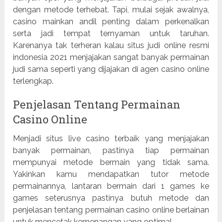
dengan metode terhebat. Tapi, mulai sejak awalnya,
casino mainkan andil penting dalam perkenalkan
serta jadi tempat ternyaman untuk taruhan.
Karenanya tak terheran kalau situs judi online resmi
indonesia 2021 menjajakan sangat banyak permainan
judi sama seperti yang dijajakan di agen casino online
terlengkap.
Penjelasan Tentang Permainan
Casino Online
Menjadi situs live casino terbaik yang menjajakan
banyak permainan, pastinya tiap permainan
mempunyai metode bermain yang tidak sama.
Yakinkan kamu mendapatkan tutor metode
permainannya, lantaran bermain dari 1 games ke
games seterusnya pastinya butuh metode dan
penjelasan tentang permainan casino online berlainan
untuk mencetak kemenangan yang optimal.