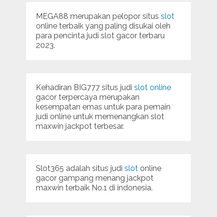
MEGA88 merupakan pelopor situs
slot
online terbaik yang paling disukai oleh
para pencinta judi slot gacor terbaru
2023.
Kehadiran BIG777 situs judi
slot online
gacor terpercaya merupakan
kesempatan emas untuk para pemain
judi online untuk memenangkan slot
maxwin jackpot terbesar.
Slot365 adalah situs judi
slot
online
gacor gampang menang jackpot
maxwin terbaik No.1 di indonesia.