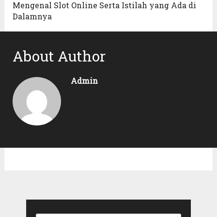
Mengenal Slot Online Serta Istilah yang Ada di
Dalamnya
About Author
Admin