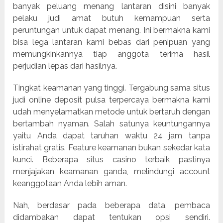
banyak peluang menang lantaran disini banyak
pelaku judi amat butuh kemampuan serta
peruntungan untuk dapat menang. Ini bermakna kami
bisa lega lantaran kami bebas dari penipuan yang
memungkinkannya tiap anggota terima hasil
perjudian lepas dari hasilnya.
Tingkat keamanan yang tinggi. Tergabung sama situs
judi online deposit pulsa terpercaya bermakna kami
udah menyelamatkan metode untuk bertaruh dengan
bertambah nyaman. Salah satunya keuntungannya
yaitu Anda dapat taruhan waktu 24 jam tanpa
istirahat gratis. Feature keamanan bukan sekedar kata
kunci. Beberapa situs casino terbaik pastinya
menjajakan keamanan ganda, melindungi account
keanggotaan Anda lebih aman.
Nah, berdasar pada beberapa data, pembaca
didambakan dapat tentukan opsi sendiri.