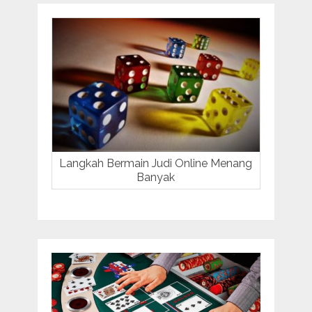
Langkah Bermain Judi Online Menang
Banyak