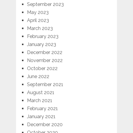
September 2023
May 2023
April 2023
March 2023
February 2023
January 2023
December 2022
November 2022
October 2022
June 2022
September 2021
August 2021
March 2021
February 2021
January 2021
December 2020
October 2020