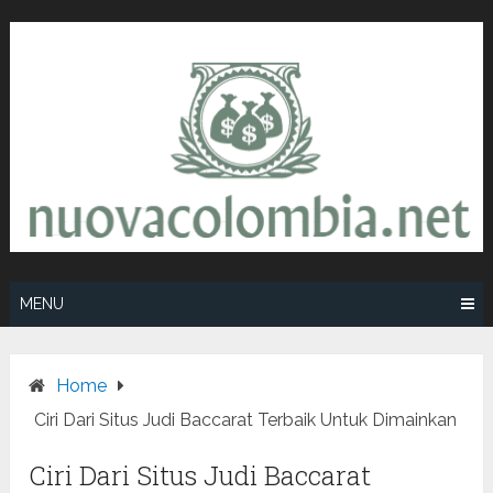
Skip
to
content
MENU
Home
Ciri Dari Situs Judi Baccarat Terbaik Untuk Dimainkan
Ciri Dari Situs Judi Baccarat