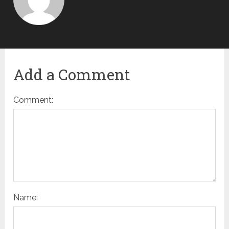
Add a Comment
Comment:
Name: