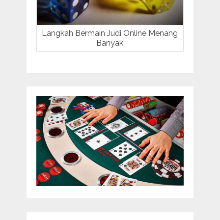
Langkah Bermain Judi Online Menang
Banyak