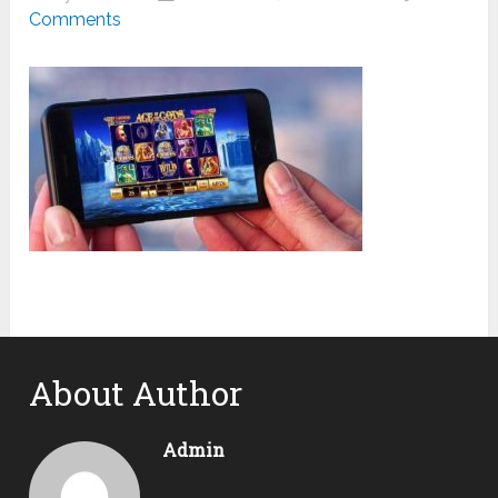
Comments
About Author
Admin