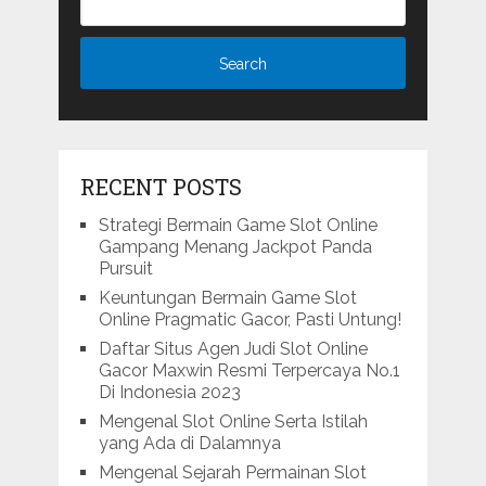
RECENT POSTS
Strategi Bermain Game Slot Online
Gampang Menang Jackpot Panda
Pursuit
Keuntungan Bermain Game Slot
Online Pragmatic Gacor, Pasti Untung!
Daftar Situs Agen Judi Slot Online
Gacor Maxwin Resmi Terpercaya No.1
Di Indonesia 2023
Mengenal Slot Online Serta Istilah
yang Ada di Dalamnya
Mengenal Sejarah Permainan Slot