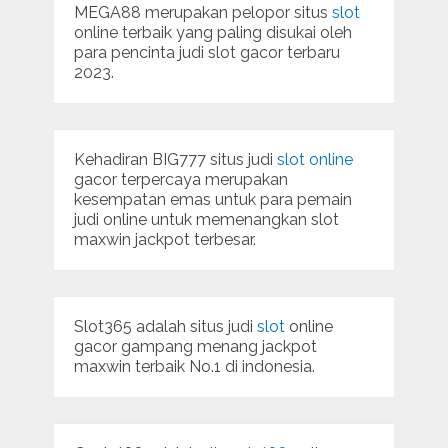
MEGA88 merupakan pelopor situs
slot
online terbaik yang paling disukai oleh
para pencinta judi slot gacor terbaru
2023.
Kehadiran BIG777 situs judi
slot online
gacor terpercaya merupakan
kesempatan emas untuk para pemain
judi online untuk memenangkan slot
maxwin jackpot terbesar.
Slot365 adalah situs judi
slot
online
gacor gampang menang jackpot
maxwin terbaik No.1 di indonesia.