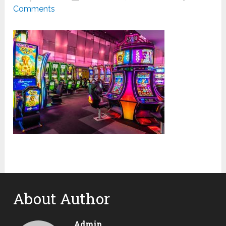
Comments
About Author
Admin