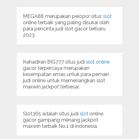
MEGA88 merupakan pelopor situs
slot
online terbaik yang paling disukai oleh
para pencinta judi slot gacor terbaru
2023.
Kehadiran BIG777 situs judi
slot online
gacor terpercaya merupakan
kesempatan emas untuk para pemain
judi online untuk memenangkan slot
maxwin jackpot terbesar.
Slot365 adalah situs judi
slot
online
gacor gampang menang jackpot
maxwin terbaik No.1 di indonesia.