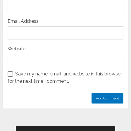
Email Address:
Website:
Save my name, email, and website in this browser
for the next time I comment.