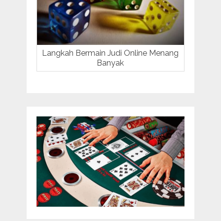
Langkah Bermain Judi Online Menang
Banyak