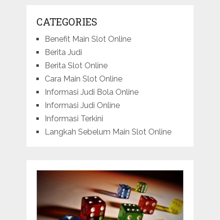
CATEGORIES
Benefit Main Slot Online
Berita Judi
Berita Slot Online
Cara Main Slot Online
Informasi Judi Bola Online
Informasi Judi Online
Informasi Terkini
Langkah Sebelum Main Slot Online