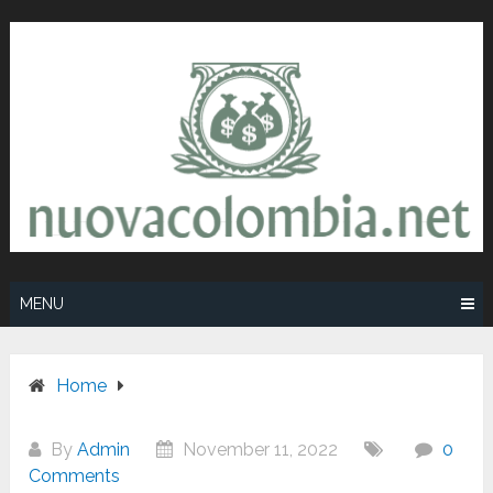
Skip
to
content
MENU
Home
By
Admin
November 11, 2022
0
Comments