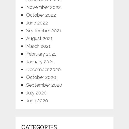
November 2022
October 2022
June 2022
September 2021
August 2021
March 2021
February 2021
January 2021
December 2020
October 2020
September 2020
July 2020
June 2020
CATEGORIES