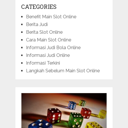
CATEGORIES
Benefit Main Slot Online
Berita Judi
Berita Slot Online
Cara Main Slot Online
Informasi Judi Bola Online
Informasi Judi Online
Informasi Terkini
Langkah Sebelum Main Slot Online