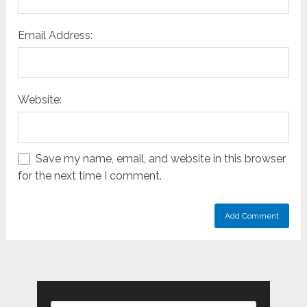
Email Address:
Website:
Save my name, email, and website in this browser
for the next time I comment.