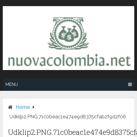
Skip
to
content
MENU
Home
Udklip2.PNG.71c0beac1e474e9d8375cfab2f9d2f06
Udklip2.PNG.71c0beac1e474e9d8375cf