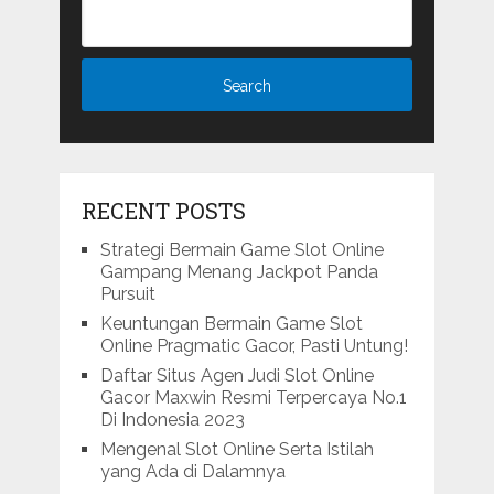
RECENT POSTS
Strategi Bermain Game Slot Online
Gampang Menang Jackpot Panda
Pursuit
Keuntungan Bermain Game Slot
Online Pragmatic Gacor, Pasti Untung!
Daftar Situs Agen Judi Slot Online
Gacor Maxwin Resmi Terpercaya No.1
Di Indonesia 2023
Mengenal Slot Online Serta Istilah
yang Ada di Dalamnya