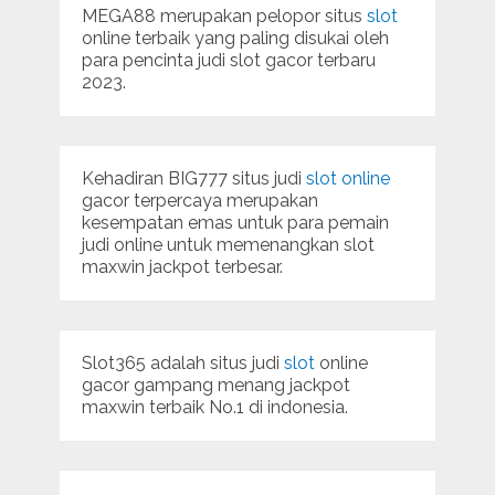
MEGA88 merupakan pelopor situs
slot
online terbaik yang paling disukai oleh
para pencinta judi slot gacor terbaru
2023.
Kehadiran BIG777 situs judi
slot online
gacor terpercaya merupakan
kesempatan emas untuk para pemain
judi online untuk memenangkan slot
maxwin jackpot terbesar.
Slot365 adalah situs judi
slot
online
gacor gampang menang jackpot
maxwin terbaik No.1 di indonesia.