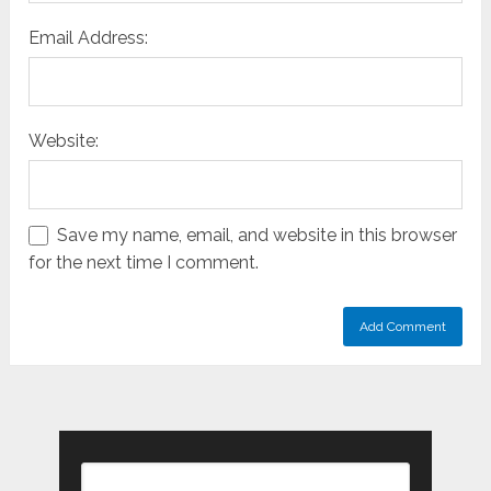
Email Address:
Website:
Save my name, email, and website in this browser
for the next time I comment.