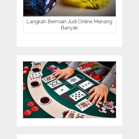
Langkah Bermain Judi Online Menang
Banyak