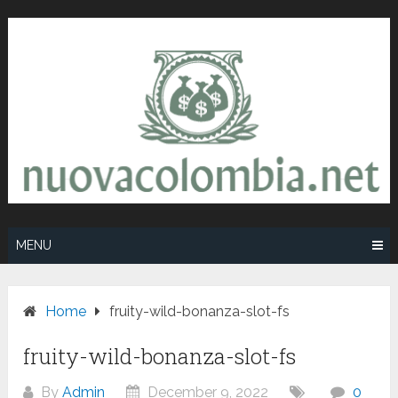
Skip
to
content
MENU
Home
fruity-wild-bonanza-slot-fs
fruity-wild-bonanza-slot-fs
By
Admin
December 9, 2022
0