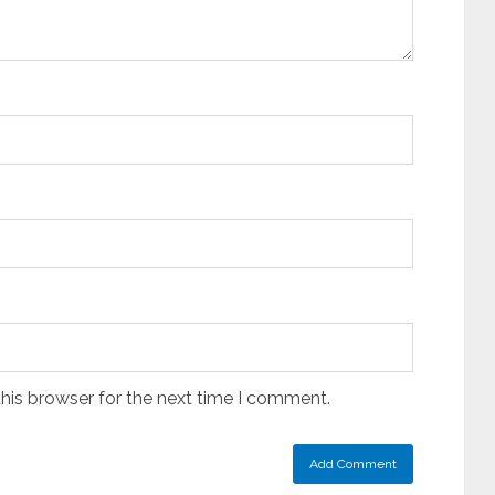
his browser for the next time I comment.