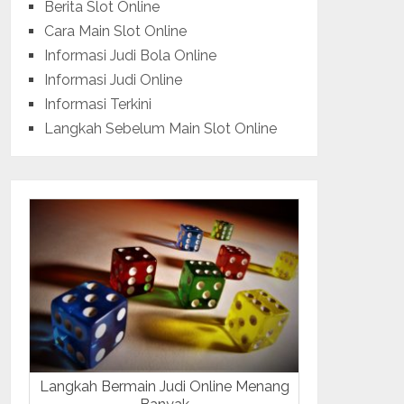
Berita Slot Online
Cara Main Slot Online
Informasi Judi Bola Online
Informasi Judi Online
Informasi Terkini
Langkah Sebelum Main Slot Online
Langkah Bermain Judi Online Menang