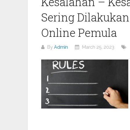
Kesalahan – Kes
Sering Dilakukan
Online Pemula
By
Admin
March 25, 2023