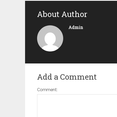
About Author
Admin
Add a Comment
Comment: