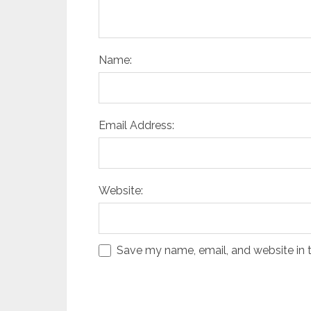
Name:
Email Address:
Website:
Save my name, email, and website in t