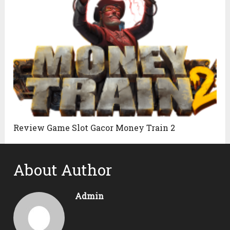
Review Game Slot Gacor Money Train 2
About Author
Admin