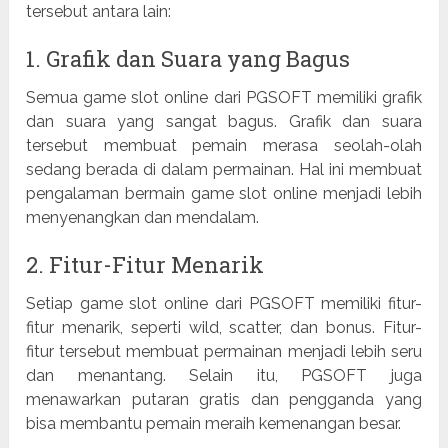
tersebut antara lain:
1. Grafik dan Suara yang Bagus
Semua game slot online dari PGSOFT memiliki grafik
dan suara yang sangat bagus. Grafik dan suara
tersebut membuat pemain merasa seolah-olah
sedang berada di dalam permainan. Hal ini membuat
pengalaman bermain game slot online menjadi lebih
menyenangkan dan mendalam.
2. Fitur-Fitur Menarik
Setiap game slot online dari PGSOFT memiliki fitur-
fitur menarik, seperti wild, scatter, dan bonus. Fitur-
fitur tersebut membuat permainan menjadi lebih seru
dan menantang. Selain itu, PGSOFT juga
menawarkan putaran gratis dan pengganda yang
bisa membantu pemain meraih kemenangan besar.