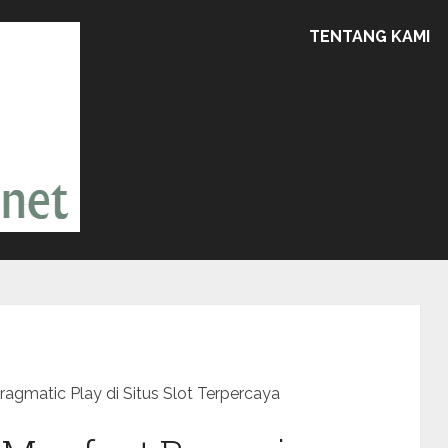
TENTANG KAMI
agmatic Play di Situs Slot Terpercaya