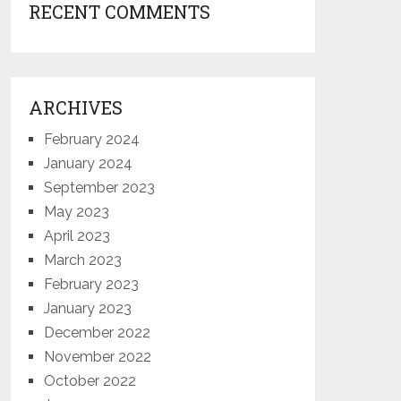
RECENT COMMENTS
ARCHIVES
February 2024
January 2024
September 2023
May 2023
April 2023
March 2023
February 2023
January 2023
December 2022
November 2022
October 2022