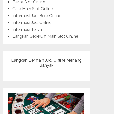
Berita Slot Online
Cara Main Slot Online
Informasi Judi Bola Online
Informasi Judi Online
Informasi Terkini
Langkah Sebelum Main Slot Online
Langkah Bermain Judi Online Menang
Banyak