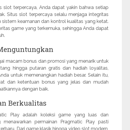
us slot terpercaya, Anda dapat yakin bahwa setiap
. Situs slot terpercaya selalu menjaga integritas
istem keamanan dan kontrol kualitas yang ketat.
otoritas game yang terkemuka, sehingga Anda dapat
h.
 Menguntungkan
agai macam bonus dan promosi yang menarik untuk
ang hingga putaran gratis dan hadiah loyalitas,
nda untuk memenangkan hadiah besar. Selain itu,
yarat dan ketentuan bonus yang jelas dan mudah
atkannya dengan baik.
an Berkualitas
tic Play adalah koleksi game yang luas dan
ang menawarkan permainan Pragmatic Play pasti
erbaru. Dari game klasik hingga video slot modern,