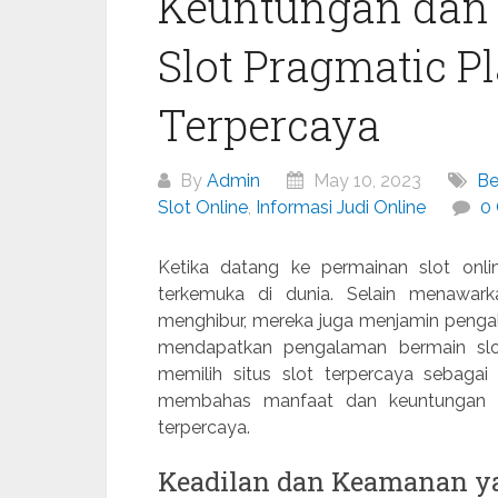
Keuntungan dan
Slot Pragmatic Pla
Terpercaya
By
Admin
May 10, 2023
Be
Slot Online
,
Informasi Judi Online
0
Ketika datang ke permainan slot onli
terkemuka di dunia. Selain menawa
menghibur, mereka juga menjamin penga
mendapatkan pengalaman bermain slot
memilih situs slot terpercaya sebagai
membahas manfaat dan keuntungan dar
terpercaya.
Keadilan dan Keamanan y