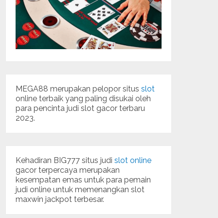
MEGA88 merupakan pelopor situs
slot
online terbaik yang paling disukai oleh
para pencinta judi slot gacor terbaru
2023.
Kehadiran BIG777 situs judi
slot online
gacor terpercaya merupakan
kesempatan emas untuk para pemain
judi online untuk memenangkan slot
maxwin jackpot terbesar.