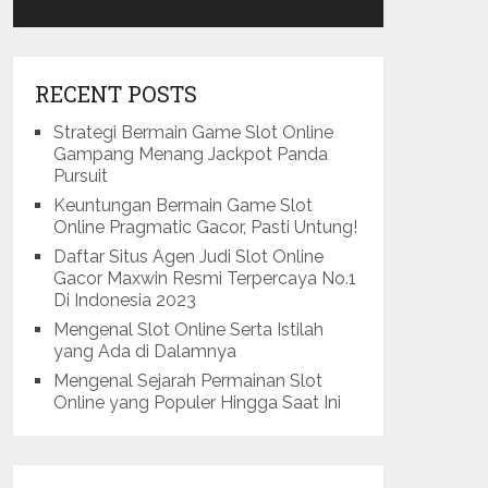
RECENT POSTS
Strategi Bermain Game Slot Online
Gampang Menang Jackpot Panda
Pursuit
Keuntungan Bermain Game Slot
Online Pragmatic Gacor, Pasti Untung!
Daftar Situs Agen Judi Slot Online
Gacor Maxwin Resmi Terpercaya No.1
Di Indonesia 2023
Mengenal Slot Online Serta Istilah
yang Ada di Dalamnya
Mengenal Sejarah Permainan Slot
Online yang Populer Hingga Saat Ini