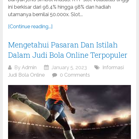
ini berkisar dari 96,4% hingga 98% dan hadiah
utamanya bernilai 50.000x. Slot...
[Continue reading...]
Mengetahui Pasaran Dan Istilah
Dalam Judi Bola Online Terpopuler
By
Admin
January 5, 2023
Informasi
Judi Bola Online
0 Comments