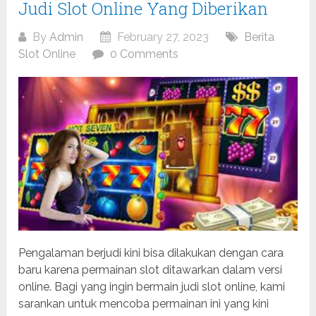
Judi Slot Online Yang Diberikan
By
Admin
February 27, 2023
Berita
Slot Online
0 Comments
Pengalaman berjudi kini bisa dilakukan dengan cara
baru karena permainan slot ditawarkan dalam versi
online. Bagi yang ingin bermain judi slot online, kami
sarankan untuk mencoba permainan ini yang kini