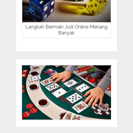
Langkah Bermain Judi Online Menang
Banyak