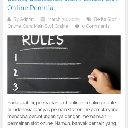
Online Pemula
By
Admin
March 30, 2023
Berita Slot
Online
,
Cara Main Slot Online
0 Comments
Pada saat ini, permainan slot online semakin populer
di Indonesia, banyak pemain slot online pemula yang
mencoba peruntungannya dengan memainkan
permainan slot online. Namun, banyak pemain yang