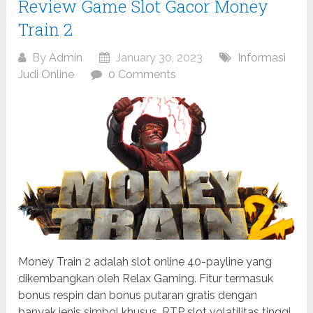
Review Game Slot Gacor Money
Train 2
By
Admin
January 30, 2023
Informasi
Judi Online
0 Comments
Money Train 2 adalah slot online 40-payline yang
dikembangkan oleh Relax Gaming. Fitur termasuk
bonus respin dan bonus putaran gratis dengan
banyak jenis simbol khusus. RTP slot volatilitas tinggi