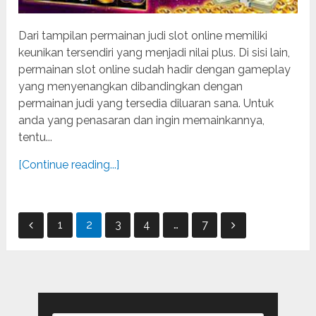
Dari tampilan permainan judi slot online memiliki
keunikan tersendiri yang menjadi nilai plus. Di sisi lain,
permainan slot online sudah hadir dengan gameplay
yang menyenangkan dibandingkan dengan
permainan judi yang tersedia diluaran sana. Untuk
anda yang penasaran dan ingin memainkannya,
tentu...
[Continue reading...]
Posts
1
2
3
4
…
7
navigation