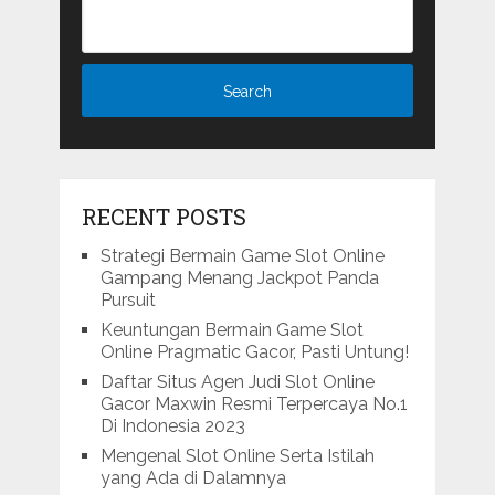
RECENT POSTS
Strategi Bermain Game Slot Online
Gampang Menang Jackpot Panda
Pursuit
Keuntungan Bermain Game Slot
Online Pragmatic Gacor, Pasti Untung!
Daftar Situs Agen Judi Slot Online
Gacor Maxwin Resmi Terpercaya No.1
Di Indonesia 2023
Mengenal Slot Online Serta Istilah
yang Ada di Dalamnya