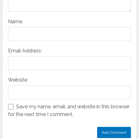
Name:
Email Address:
Website:
Save my name, email, and website in this browser
for the next time I comment.