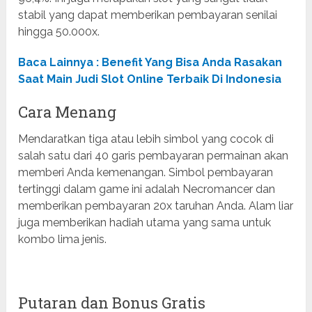
stabil yang dapat memberikan pembayaran senilai
hingga 50.000x.
Baca Lainnya : Benefit Yang Bisa Anda Rasakan
Saat Main Judi Slot Online Terbaik Di Indonesia
Cara Menang
Mendaratkan tiga atau lebih simbol yang cocok di
salah satu dari 40 garis pembayaran permainan akan
memberi Anda kemenangan. Simbol pembayaran
tertinggi dalam game ini adalah Necromancer dan
memberikan pembayaran 20x taruhan Anda. Alam liar
juga memberikan hadiah utama yang sama untuk
kombo lima jenis.
Putaran dan Bonus Gratis