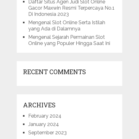
Daftar Situs Agen Judi Slot Online
Gacor Maxwin Resmi Terpercaya No.1
Di Indonesia 2023
Mengenal Slot Online Serta Istilah
yang Ada di Dalamnya
Mengenal Sejarah Permainan Slot
Online yang Populer Hingga Saat Ini
RECENT COMMENTS
ARCHIVES
February 2024
January 2024
September 2023