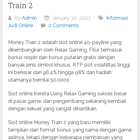
Train 2
By
Admin
January 30, 2023
Informasi
Judi Online
0 Comments
Money Train 2 adalah slot online 40-payline yang
dikembangkan oleh Relax Gaming. Fitur termasuk
bonus respin dan bonus putaran gratis dengan
banyak jenis simbol khusus. RTP slot volatilitas tinggi
ini berkisar dari 96,4% hingga 98% dan hadiah
utamanya bernilai 50.000x.
Slot online Kereta Uang Relax Gaming sukses besar
di pasar game, dan pengembang sekarang kembali
dengan sekuel yang sangat dinantikan.
Slot online Money Train 2 yang baru memiliki
tampilan dan format bonus yang sama dengan game
aslinya, tetapi dengan beberapa pembaruan yang