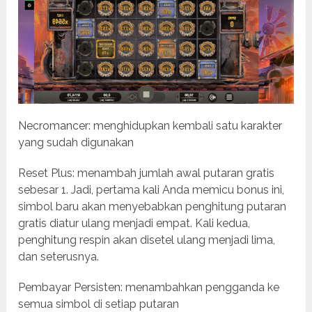
Necromancer: menghidupkan kembali satu karakter
yang sudah digunakan
Reset Plus: menambah jumlah awal putaran gratis
sebesar 1. Jadi, pertama kali Anda memicu bonus ini,
simbol baru akan menyebabkan penghitung putaran
gratis diatur ulang menjadi empat. Kali kedua,
penghitung respin akan disetel ulang menjadi lima,
dan seterusnya.
Pembayar Persisten: menambahkan pengganda ke
semua simbol di setiap putaran