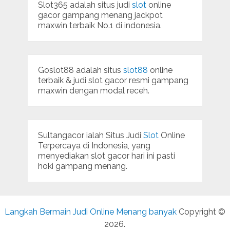
Slot365 adalah situs judi
slot
online
gacor gampang menang jackpot
maxwin terbaik No.1 di indonesia.
Goslot88 adalah situs
slot88
online
terbaik & judi slot gacor resmi gampang
maxwin dengan modal receh.
Sultangacor ialah Situs Judi
Slot
Online
Terpercaya di Indonesia, yang
menyediakan slot gacor hari ini pasti
hoki gampang menang.
Langkah Bermain Judi Online Menang banyak
Copyright ©
2026.