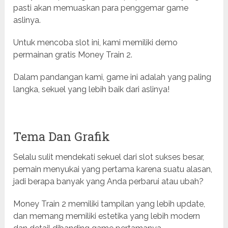
pasti akan memuaskan para penggemar game
aslinya.
Untuk mencoba slot ini, kami memiliki demo
permainan gratis Money Train 2.
Dalam pandangan kami, game ini adalah yang paling
langka, sekuel yang lebih baik dari aslinya!
Tema Dan Grafik
Selalu sulit mendekati sekuel dari slot sukses besar,
pemain menyukai yang pertama karena suatu alasan,
jadi berapa banyak yang Anda perbarui atau ubah?
Money Train 2 memiliki tampilan yang lebih update,
dan memang memiliki estetika yang lebih modern