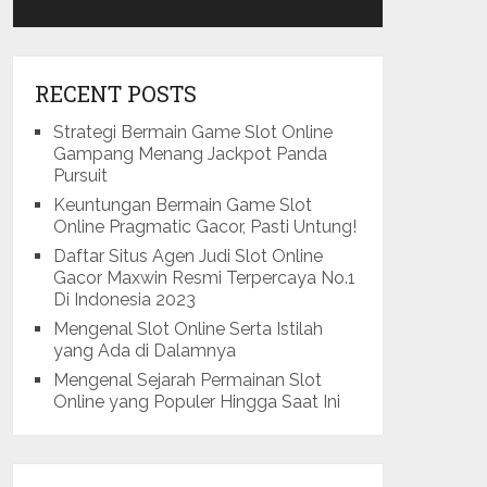
RECENT POSTS
Strategi Bermain Game Slot Online
Gampang Menang Jackpot Panda
Pursuit
Keuntungan Bermain Game Slot
Online Pragmatic Gacor, Pasti Untung!
Daftar Situs Agen Judi Slot Online
Gacor Maxwin Resmi Terpercaya No.1
Di Indonesia 2023
Mengenal Slot Online Serta Istilah
yang Ada di Dalamnya
Mengenal Sejarah Permainan Slot
Online yang Populer Hingga Saat Ini