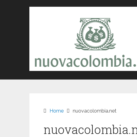
Skip
to
content
Home
nuovacolombia.net
nuovacolombia.n