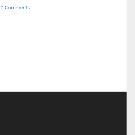
0 Comments