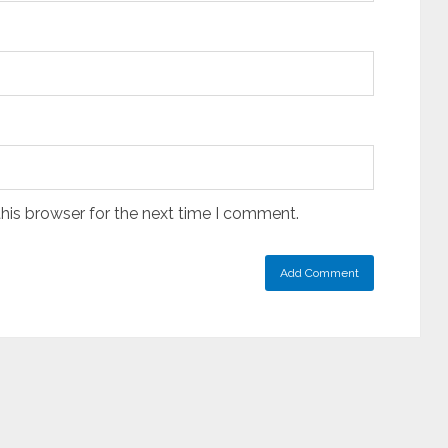
his browser for the next time I comment.