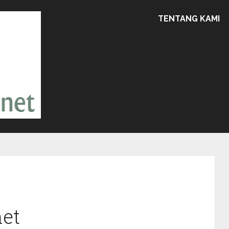
TENTANG KAMI
et