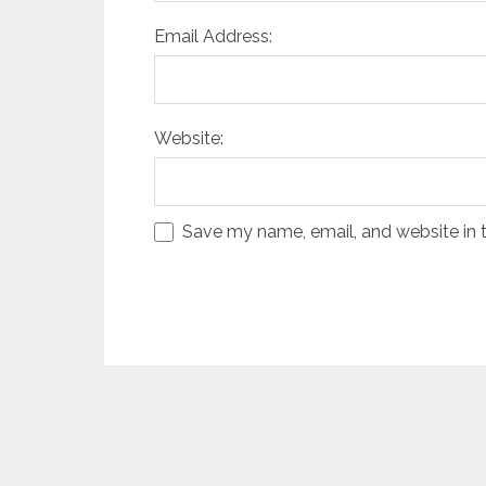
Email Address:
Website:
Save my name, email, and website in t