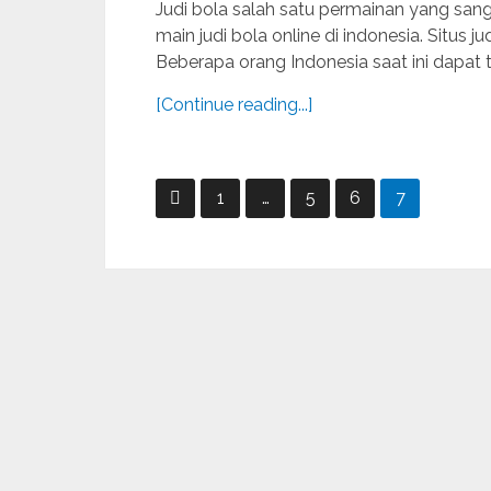
Judi bola salah satu permainan yang sang
main judi bola online di indonesia. Situs ju
Beberapa orang Indonesia saat ini dapat tar
[Continue reading...]
Posts
1
…
5
6
7
navigation