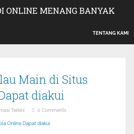
TENTANG KAMI
au Main di Situs
Dapat diakui
masi Terkini
0 Comments