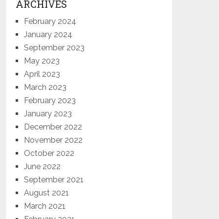
ARCHIVES
February 2024
January 2024
September 2023
May 2023
April 2023
March 2023
February 2023
January 2023
December 2022
November 2022
October 2022
June 2022
September 2021
August 2021
March 2021