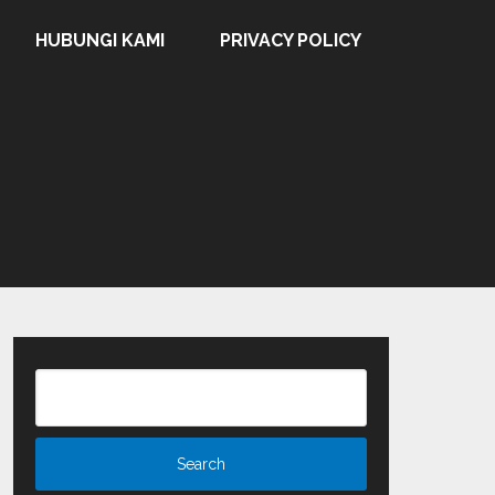
HUBUNGI KAMI
PRIVACY POLICY