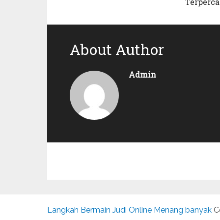
Terperc
About Author
Admin
Langkah Bermain Judi Online Menang banyak
Co