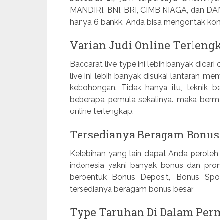
MANDIRI, BNI, BRI, CIMB NIAGA, dan DANA
hanya 6 bankk, Anda bisa mengontak kon
Varian Judi Online Terleng
Baccarat live type ini lebih banyak dicar
live ini lebih banyak disukai lantaran 
kebohongan. Tidak hanya itu, teknik b
beberapa pemula sekalinya. maka berma
online terlengkap.
Tersedianya Beragam Bonus
Kelebihan yang lain dapat Anda peroleh
indonesia yakni banyak bonus dan pro
berbentuk Bonus Deposit, Bonus Spo
tersedianya beragam bonus besar.
Type Taruhan Di Dalam Perm