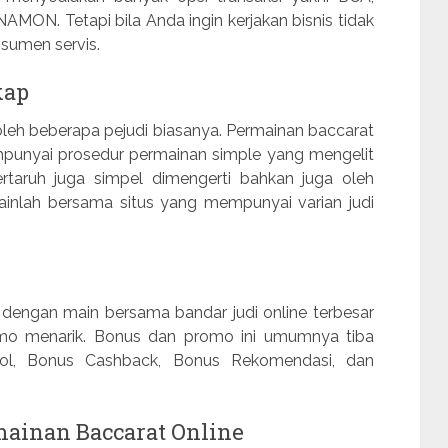
MON. Tetapi bila Anda ingin kerjakan bisnis tidak
sumen servis.
kap
i oleh beberapa pejudi biasanya. Permainan baccarat
mempunyai prosedur permainan simple yang mengelit
ertaruh juga simpel dimengerti bahkan juga oleh
inlah bersama situs yang mempunyai varian judi
 dengan main bersama bandar judi online terbesar
mo menarik. Bonus dan promo ini umumnya tiba
ol, Bonus Cashback, Bonus Rekomendasi, dan
ainan Baccarat Online