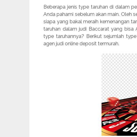
Beberapa jenis type taruhan di dalam pe
Anda pahami sebelum akan main. Oleh se
siapa yang bakal meraih kemenangan tar
taruhan dalam judi Baccarat yang bis
type taruhannya? Berikut sejumlah typ
agen judi online deposit termurah.