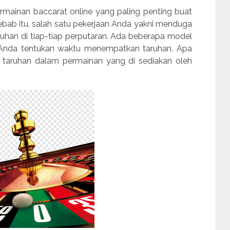
rmainan baccarat online yang paling penting buat
bab itu, salah satu pekerjaan Anda yakni menduga
uhan di tiap-tiap perputaran. Ada beberapa model
a Anda tentukan waktu menempatkan taruhan. Apa
e taruhan dalam permainan yang di sediakan oleh