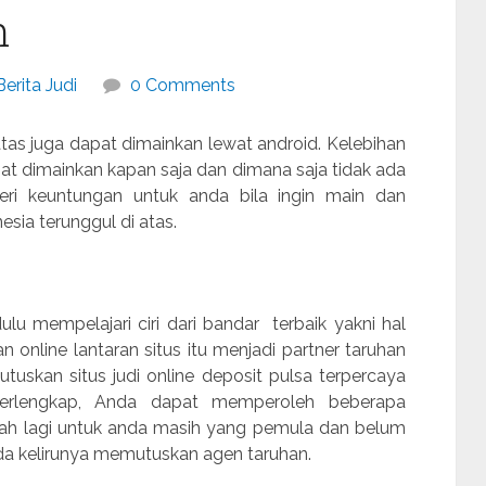
n
Berita Judi
0 Comments
 atas juga dapat dimainkan lewat android. Kelebihan
pat dimainkan kapan saja dan dimana saja tidak ada
beri keuntungan untuk anda bila ingin main dan
esia terunggul di atas.
lu mempelajari ciri dari bandar terbaik yakni hal
 online lantaran situs itu menjadi partner taruhan
skan situs judi online deposit pulsa terpercaya
rlengkap, Anda dapat memperoleh beberapa
ah lagi untuk anda masih yang pemula dan belum
ada kelirunya memutuskan agen taruhan.