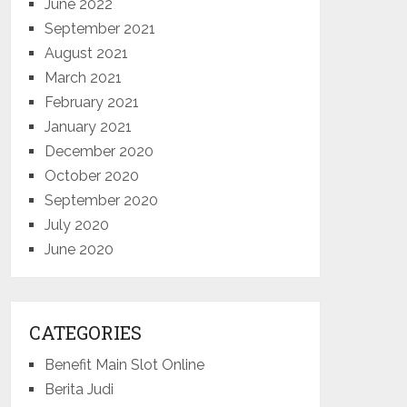
June 2022
September 2021
August 2021
March 2021
February 2021
January 2021
December 2020
October 2020
September 2020
July 2020
June 2020
CATEGORIES
Benefit Main Slot Online
Berita Judi