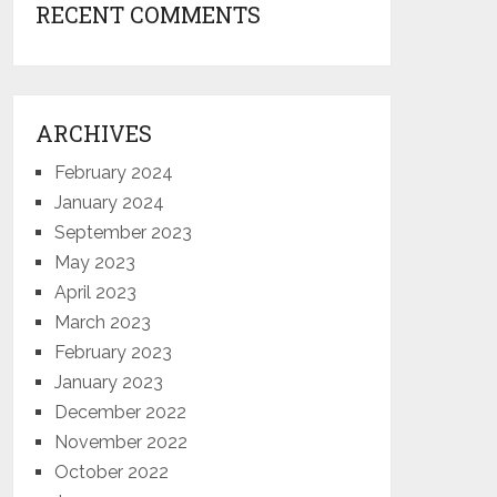
RECENT COMMENTS
ARCHIVES
February 2024
January 2024
September 2023
May 2023
April 2023
March 2023
February 2023
January 2023
December 2022
November 2022
October 2022