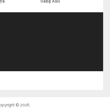
aya
Uang Asli
pyright © 2026.