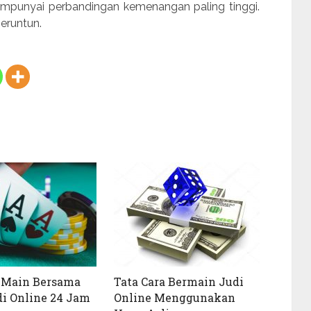
empunyai perbandingan kemenangan paling tinggi.
beruntun.
 Main Bersama
Tata Cara Bermain Judi
di Online 24 Jam
Online Menggunakan