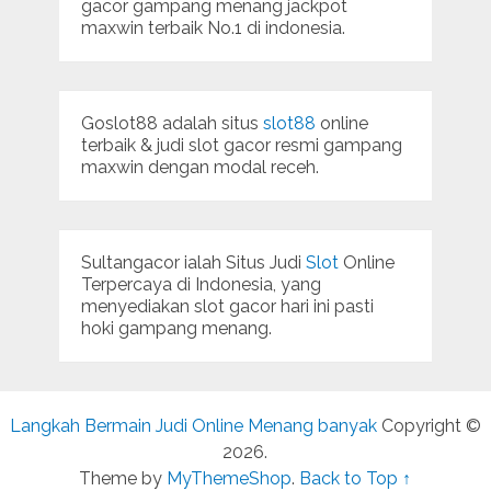
gacor gampang menang jackpot
maxwin terbaik No.1 di indonesia.
Goslot88 adalah situs
slot88
online
terbaik & judi slot gacor resmi gampang
maxwin dengan modal receh.
Sultangacor ialah Situs Judi
Slot
Online
Terpercaya di Indonesia, yang
menyediakan slot gacor hari ini pasti
hoki gampang menang.
Langkah Bermain Judi Online Menang banyak
Copyright ©
2026.
Theme by
MyThemeShop
.
Back to Top ↑