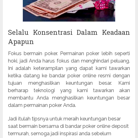
Selalu Konsentrasi Dalam Keadaan
Apapun
Fokus bermain poker. Permainan poker lebih seperti
hoki, jadi Anda harus fokus dan menghindari peluang.
Ini adalah keterampilan yang dapat kami tawarkan
ketika datang ke bandar poker online resmi dengan
tujuan menghasilkan keuntungan besar. Kami
berharap teknologi yang kami tawarkan akan
membantu Anda menghasilkan keuntungan besar
dalam permainan poker Anda.
Jadi itulah tipsnya untuk meraih keuntungan besar
saat bermain bersama di bandar poker online deposit
termurah, semoga jadi inspirasi anda sebelum