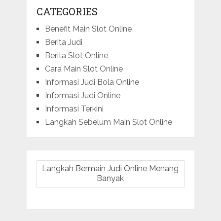
CATEGORIES
Benefit Main Slot Online
Berita Judi
Berita Slot Online
Cara Main Slot Online
Informasi Judi Bola Online
Informasi Judi Online
Informasi Terkini
Langkah Sebelum Main Slot Online
Langkah Bermain Judi Online Menang
Banyak