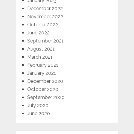
January 2023
December 2022
November 2022
October 2022
June 2022
September 2021
August 2021
March 2021
February 2021
January 2021
December 2020
October 2020
September 2020
July 2020
June 2020