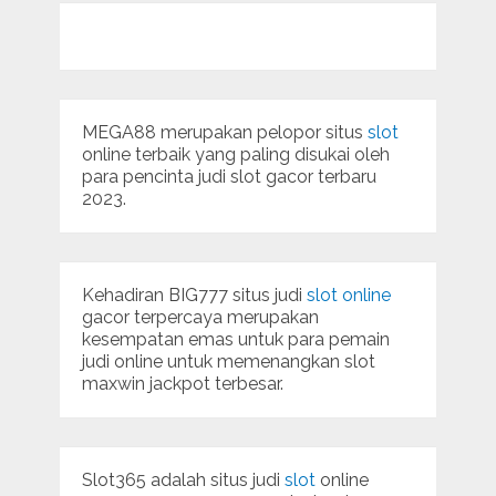
MEGA88 merupakan pelopor situs
slot
online terbaik yang paling disukai oleh
para pencinta judi slot gacor terbaru
2023.
Kehadiran BIG777 situs judi
slot online
gacor terpercaya merupakan
kesempatan emas untuk para pemain
judi online untuk memenangkan slot
maxwin jackpot terbesar.
Slot365 adalah situs judi
slot
online