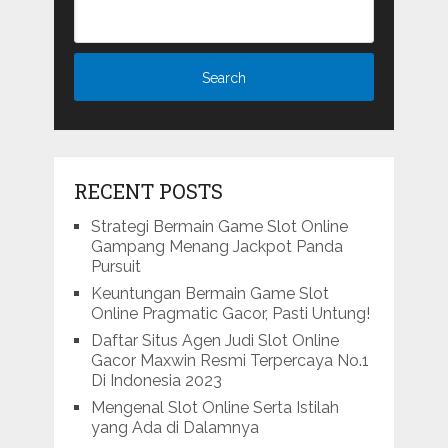
RECENT POSTS
Strategi Bermain Game Slot Online
Gampang Menang Jackpot Panda
Pursuit
Keuntungan Bermain Game Slot
Online Pragmatic Gacor, Pasti Untung!
Daftar Situs Agen Judi Slot Online
Gacor Maxwin Resmi Terpercaya No.1
Di Indonesia 2023
Mengenal Slot Online Serta Istilah
yang Ada di Dalamnya