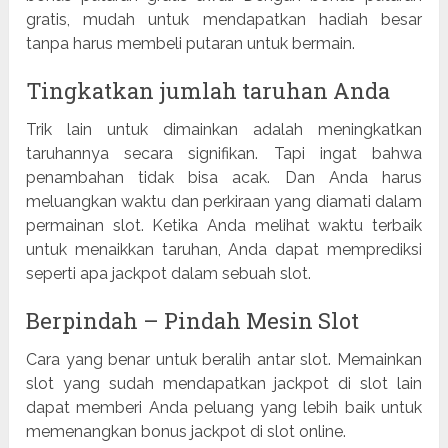
gratis, mudah untuk mendapatkan hadiah besar
tanpa harus membeli putaran untuk bermain.
Tingkatkan jumlah taruhan Anda
Trik lain untuk dimainkan adalah meningkatkan
taruhannya secara signifikan. Tapi ingat bahwa
penambahan tidak bisa acak. Dan Anda harus
meluangkan waktu dan perkiraan yang diamati dalam
permainan slot. Ketika Anda melihat waktu terbaik
untuk menaikkan taruhan, Anda dapat memprediksi
seperti apa jackpot dalam sebuah slot.
Berpindah – Pindah Mesin Slot
Cara yang benar untuk beralih antar slot. Memainkan
slot yang sudah mendapatkan jackpot di slot lain
dapat memberi Anda peluang yang lebih baik untuk
memenangkan bonus jackpot di slot online.