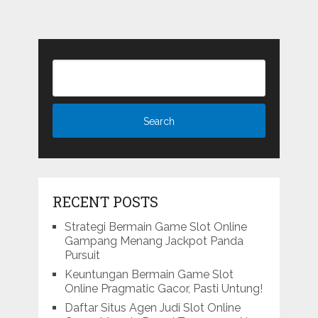
RECENT POSTS
Strategi Bermain Game Slot Online
Gampang Menang Jackpot Panda
Pursuit
Keuntungan Bermain Game Slot
Online Pragmatic Gacor, Pasti Untung!
Daftar Situs Agen Judi Slot Online