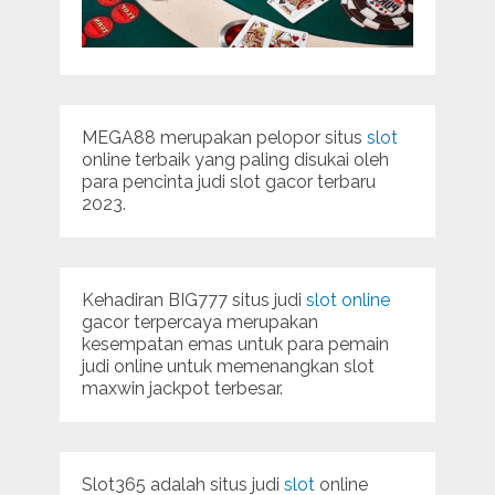
MEGA88 merupakan pelopor situs
slot
online terbaik yang paling disukai oleh
para pencinta judi slot gacor terbaru
2023.
Kehadiran BIG777 situs judi
slot online
gacor terpercaya merupakan
kesempatan emas untuk para pemain
judi online untuk memenangkan slot
maxwin jackpot terbesar.
Slot365 adalah situs judi
slot
online