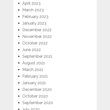
April 2023
March 2023
February 2023
January 2023
December 2022
November 2022
October 2022
June 2022
September 2021
August 2021
March 2021
February 2021
January 2021
December 2020
October 2020
September 2020
July 2020