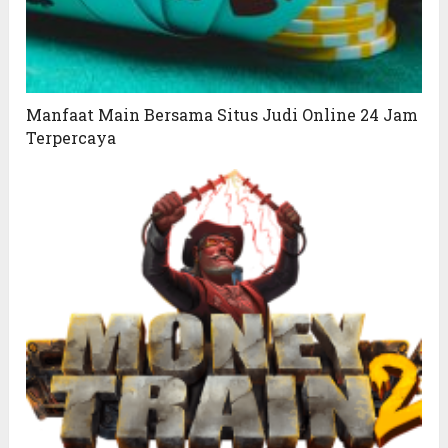
Manfaat Main Bersama Situs Judi Online 24 Jam
Terpercaya