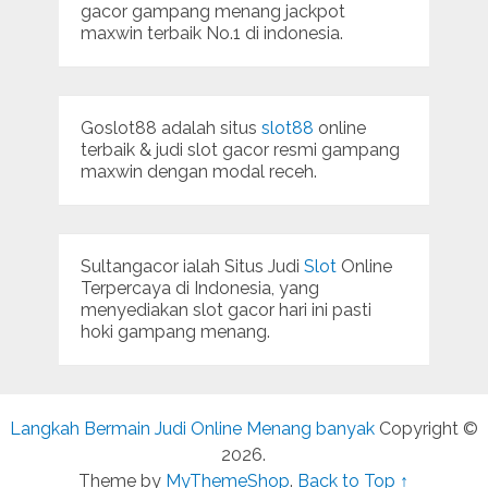
gacor gampang menang jackpot
maxwin terbaik No.1 di indonesia.
Goslot88 adalah situs
slot88
online
terbaik & judi slot gacor resmi gampang
maxwin dengan modal receh.
Sultangacor ialah Situs Judi
Slot
Online
Terpercaya di Indonesia, yang
menyediakan slot gacor hari ini pasti
hoki gampang menang.
Langkah Bermain Judi Online Menang banyak
Copyright ©
2026.
Theme by
MyThemeShop
.
Back to Top ↑